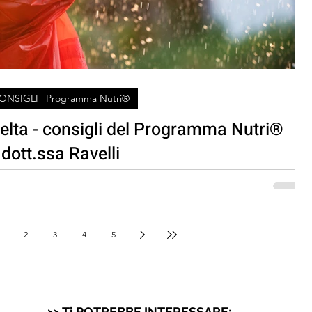
ONSIGLI | Programma Nutri®
celta - consigli del Programma Nutri®
dott.ssa Ravelli
2
3
4
5
>> Ti POTREBBE INTERESSARE: