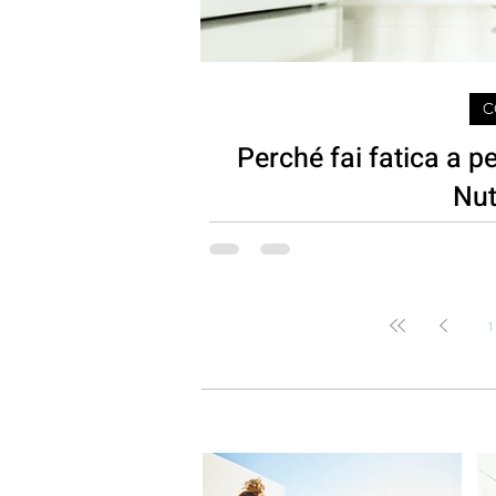
C
Perché fai fatica a perdere peso - Co
Nut
1