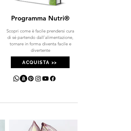
Programma Nutri®
Scopri come è facile prendersi cura
di sé partendo dall'alimentazione,
tornare in forma diventa facile e
divertente
ACQUISTA >>