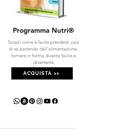
Programma Nutri®
Scopri come è facile prendersi cura
di sé partendo dall'alimentazione,
tornare in forma diventa facile e
divertente
ACQUISTA >>