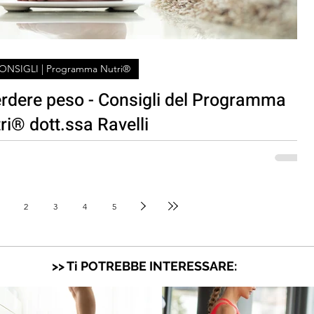
ONSIGLI | Programma Nutri®
nsigli del Programma
ri® dott.ssa Ravelli
2
3
4
5
>> Ti POTREBBE INTERESSARE: