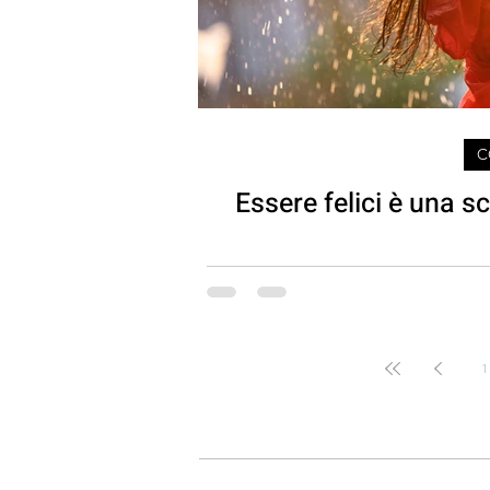
C
Essere felici è una s
1