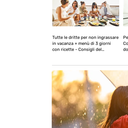
Tutte le dritte per non ingrassare
Pe
in vacanza + menù di 3 giorni
Co
con ricette - Consigli del
do
Programma Nutri® dott.ssa
Ravelli