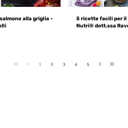
almone alla griglia -
5 ricette facili per
lli
Nutri® dott.ssa Rave
1
2
3
4
5