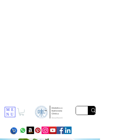
Dietetica e
ME
Nutrizione
NU
Clinica
Dr.ssa Ravelli