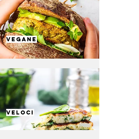
VEGANE
VELO
CI