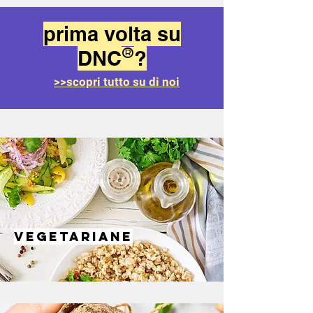
prima volta su
DNC
?
®
>>scopri tutto su di noi
vegetaria
ne