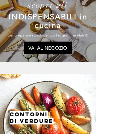
scopri gli
INDISPENSABILI in
cucina
per preparare i pasti del tuo Programma Nutri®
VAI AL NEGOZIO
CONTORNI
DI VERDURE