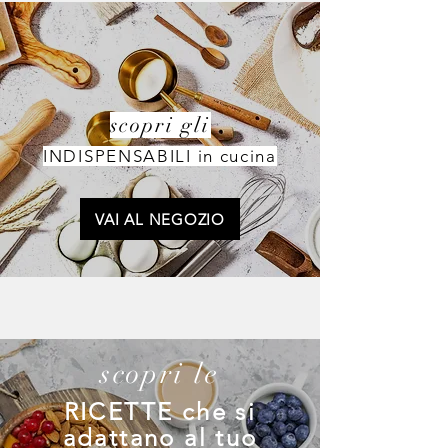
scopri gli
INDISPENSABILI in cucina
VAI AL NEGOZIO
scopri le
RICETTE che si
adattano al tuo