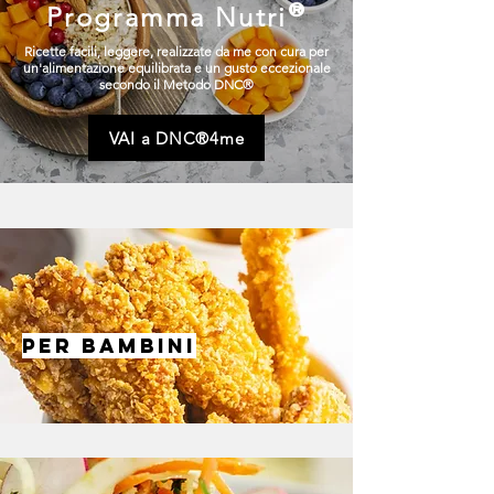
Programma Nutri
®
Ricette facili, leggere, realizzate da me con cura per
un'alimentazione equilibrata e un gusto eccezionale
secondo il Metodo DNC®
VAI a DNC®4me
PER BAMBINI