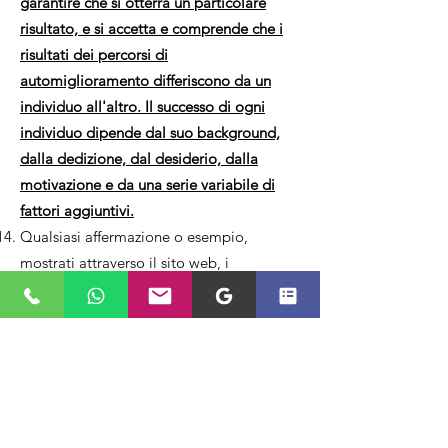
garantire che si otterrà un particolare
risultato, e si accetta e comprende che i
risultati dei percorsi di
automiglioramento differiscono da un
individuo all'altro. Il successo di ogni
individuo dipende dal suo background,
dalla dedizione, dal desiderio, dalla
motivazione e da una serie variabile di
fattori aggiuntivi.
Qualsiasi affermazione o esempio,
mostrati attraverso il sito web, i
programmi, i prodotti, i corsi e i servizi di
DNC® sono riportati a titolo di mera
espressione di opinioni. Utilizzando i
contenuti di DNC®, gratuiti o a
pagamento, si accetta che l'autrice e i
suoi collaboratori non sono responsabili
per il successo o il fallimento delle