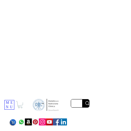
Dietetica e
ME
Nutrizione
NU
Clinica
Dr.ssa Ravelli