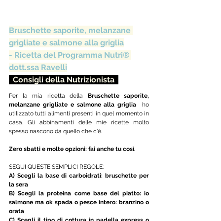
Bruschette saporite, melanzane 
grigliate e salmone alla griglia
- Ricetta del Programma Nutri® 
dott.ssa Ravelli
  Consigli della Nutrizionista  
Per la mia ricetta della 
Bruschette saporite, 
melanzane grigliate e salmone alla griglia  
ho 
utilizzato tutti alimenti presenti in quel momento in 
casa. Gli abbinamenti delle mie ricette molto 
spesso nascono da quello che c'è.
Zero sbatti e molte opzioni: fai anche tu così. 
SEGUI QUESTE SEMPLICI REGOLE: 
A) Scegli la base di carboidrati: bruschette per 
la sera  
B) Scegli la proteina come base del piatto: io 
salmone ma ok spada o pesce intero: branzino o 
orata
C) Scegli il tipo di cottura in padella express o 