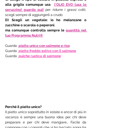
alla griglia comunque usa  
l'OLIO EVO (usa lo 
spruzzino! guarda qui)
per ridurre i grassi cotti, 
scegli sempre di aggiungerli a crudo
D) Scegli un vegetale: io ho melanzane o 
zucchine o scarola o peperoni. 
ma comunque controlla sempre le 
quantità nel 
tuo Programma Nutri®
Guarda 
piatto unico con salmone e riso
Guarda 
 piatto freddo estivo con il salmone
Guarda 
 quiche rustica di salmone
Perché il piatto unico?
Il piatto unico soprattutto in estate e ancor di più in 
vacanza è sempre una buona idea: per chi deve 
preparare e per chi deve mangiare... Facile da 
comporre con i consigli che vi ho lasciato sopra ha 