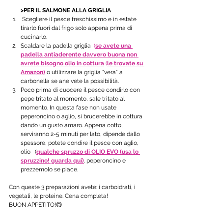
        >PER IL SALMONE ALLA GRIGLIA
 Scegliere il pesce freschissimo e in estate 
tirarlo fuori dal frigo solo appena prima di 
cucinarlo.
Scaldare la padella griglia  
(
se avete una 
padella antiaderente davvero buona non 
avrete bisogno olio
 in cottura
 (
le trovate su 
Amazo
n)
o utilizzare la griglia "vera" a 
carbonella se ane vete la possibilità. 
Poco prima di cuocere il pesce condirlo con 
pepe tritato al momento, sale tritato al 
momento. In questa fase non usate 
peperoncino o aglio, si brucerebbe in cottura 
dando un gusto amaro. Appena cotto, 
serviranno 2-5 minuti per lato, dipende dallo 
spessore, potete condire il pesce con aglio, 
olio   (
qualche spruzzo di OLIO EVO (usa lo 
spruzzino! guarda qui)
. peperoncino e 
prezzemolo se piace. 
Con queste 3 preparazioni avete: i carboidrati, i 
vegetali, le proteine. Cena completa! 
BUON APPETITO!😋 