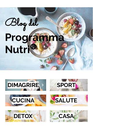
Blog del
Programma
Nutri
®
DIMAGRIRE
SPORT
CUCINA
SALUTE
DETOX
CASA