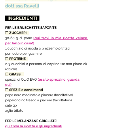
dott.ssa Ravelli
  INGREDIENTI  
PER LE BRUSCHETTE SAPORITE:
❒ 
ZUCCHERI   
30-60 g di pane 
(qui trovi la mia ricetta veloce 
per farlo in casa!)
1 cucchiaio di rucola o prezzemolo tritati 
pomodoro per guarnire
❒ 
PROTEINE   
2-3 cucchiai a persona di caprino (se non piace ok 
robiola) 
❒ 
GRASSI   
spruzzi di OLIO EVO
(usa lo spruzzino! guarda 
qui)
❒ 
SPEZIE e condimenti
pepe nero macinato a piacere (facoltativo)
peperoncino fresco a piacere (facoltativo)
sale qb
aglio tritato
PER LE MELANZANE GRIGLIATE:
qui trovi la ricetta
 e gli ingredienti