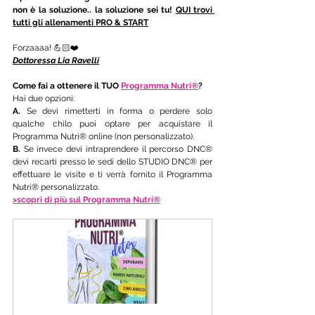
non è la soluzione.. la soluzione sei tu! 
QUI trovi 
tutti gli allenamenti PRO & START
Forzaaaa! 💪🏻❤️ 
Dottoressa Lia Ravelli
Come fai a ottenere il TUO
Programma Nutri®
?
Hai due opzioni:
A.
 Se devi rimetterti in forma o perdere solo 
qualche chilo puoi optare per acquistare il 
Programma Nutri® online (non personalizzato). 
B.
 Se invece devi intraprendere il percorso DNC® 
devi recarti presso le sedi dello STUDIO DNC® per 
effettuare le visite e ti verrà fornito il Programma 
Nutri® personalizzato.
>scopri di più sul Programma Nutri®