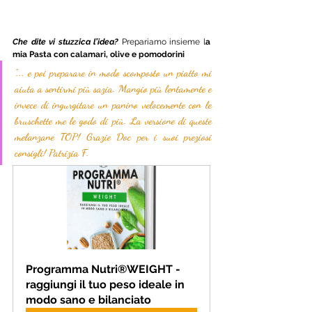
Che dite vi stuzzica l’idea? 
Prepariamo insieme l
a 
mia Pasta con calamari, olive e pomodorini 
"... e poi preparare in modo scomposto un piatto mi 
aiuta a sentirmi più sazia. Mangio più lentamente e 
invece di ingurgitare un panino velocemente con le 
bruschette me le godo di più. La versione di queste 
melanzane TOP! Grazie Doc per i suoi preziosi 
consigli! Patrizia F.
Programma Nutri®WEIGHT - 
raggiungi il tuo peso ideale in 
modo sano e bilanciato