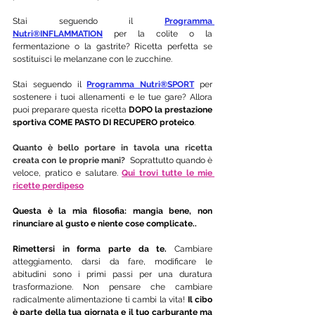
Stai seguendo il 
Programma 
Nutri®INFLAMMATION
per la colite o la 
fermentazione o la gastrite? Ricetta perfetta se 
sostituisci le melanzane con le zucchine. 
Stai seguendo il 
Programma Nutri®
SPORT
per 
sostenere i tuoi allenamenti e le tue gare? Allora 
puoi preparare questa ricetta 
DOPO la prestazione 
sportiva COME PASTO DI RECUPERO proteico
. 
Quanto è bello portare in tavola una ricetta 
creata con le proprie mani? 
 Soprattutto quando è 
veloce, pratico e salutare. 
Qui trovi tutte le mie 
ricette perdipeso
Questa è la mia filosofia: mangia bene, non 
rinunciare al gusto e niente cose complicate..
Rimettersi in forma parte da te.
 Cambiare 
atteggiamento, darsi da fare, modificare le 
abitudini sono i primi passi per una duratura 
trasformazione. Non pensare che cambiare 
radicalmente alimentazione ti cambi la vita! 
Il cibo 
è parte della tua giornata e il tuo carburante ma 