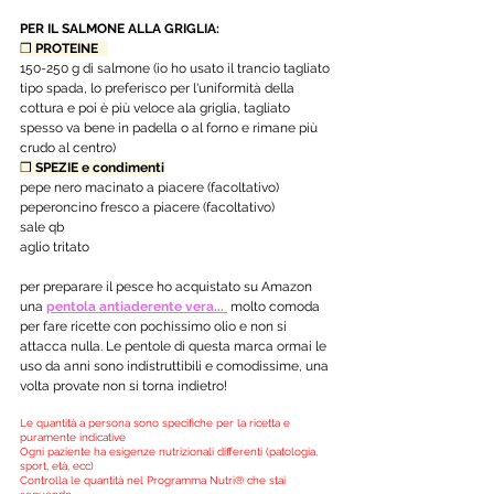
PER IL SALMONE ALLA GRIGLIA:
❒ 
PROTEINE   
150-250 g di salmone (io ho usato il trancio tagliato 
tipo spada, lo preferisco per l'uniformità della 
cottura e poi è più veloce ala griglia, tagliato 
spesso va bene in padella o al forno e rimane più 
crudo al centro)
❒ 
SPEZIE e condimenti
pepe nero macinato a piacere (facoltativo)
peperoncino fresco a piacere (facoltativo)
sale qb
aglio tritato
per preparare il pesce ho acquistato su Amazon 
una 
pentola antiaderente vera... 
molto comoda 
per fare ricette con pochissimo olio e non si 
attacca nulla. Le pentole di questa marca ormai le 
uso da anni sono indistruttibili e comodissime, una 
volta provate non si torna indietro!
Le quantità a persona sono specifiche per la ricetta e 
puramente indicative
Ogni paziente ha esigenze nutrizionali differenti (patologia, 
sport, età, ecc)
Controlla le quantità nel Programma Nutri® che stai 