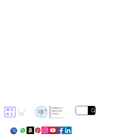
Dietetica e
ME
Nutrizione
NU
Clinica
Dr.ssa Ravelli