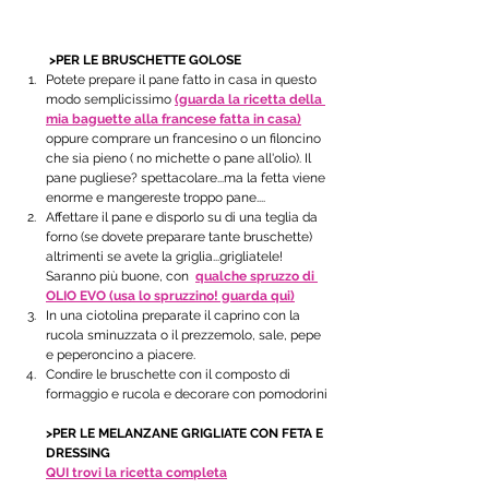
         >PER LE BRUSCHETTE GOLOSE
Potete prepare il pane fatto in casa in questo 
modo semplicissimo 
(guarda la ricetta della 
mia baguette alla francese fatta in casa)
oppure comprare un francesino o un filoncino 
che sia pieno ( no michette o pane all'olio). Il 
pane pugliese? spettacolare...ma la fetta viene 
enorme e mangereste troppo pane.... 
Affettare il pane e disporlo su di una teglia da 
forno (se dovete preparare tante bruschette) 
altrimenti se avete la griglia...grigliatele! 
Saranno più buone, con  
qualche spruzzo di 
OLIO EVO (usa lo spruzzino! guarda qui)
In una ciotolina preparate il caprino con la 
rucola sminuzzata o il prezzemolo, sale, pepe 
e peperoncino a piacere.
Condire le bruschette con il composto di 
formaggio e rucola e decorare con pomodorini
>PER LE MELANZANE GRIGLIATE CON FETA E 
DRESSING 
QUI trovi la ricetta completa