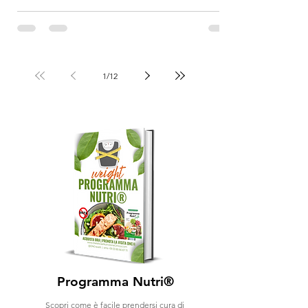
del Programma Nutri® dott.ssa Ravelli
1
/
12