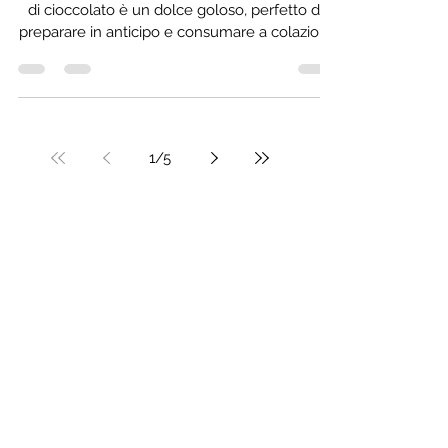
Programma Nutri® dott.ssa
Ravelli
La mia TORTA AUTUNNALE DI MELE e gocce
di cioccolato è un dolce goloso, perfetto da
preparare in anticipo e consumare a colazione
con una...
1
/
5