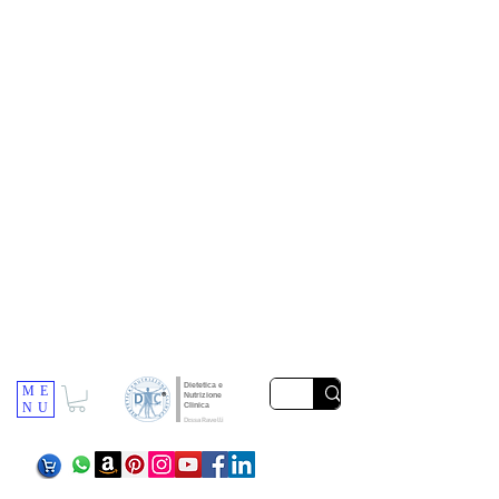
Dietetica e
ME
Nutrizione
NU
Clinica
Dr.ssa Ravelli