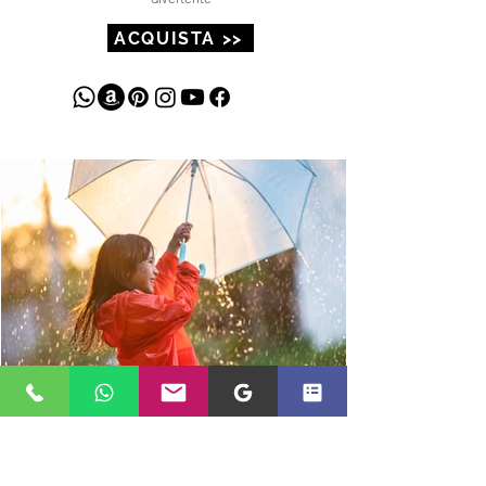
Scopri come è facile prendersi cura di
sé partendo dall'alimentazione,
tornare in forma diventa facile e
divertente
ACQUISTA >>