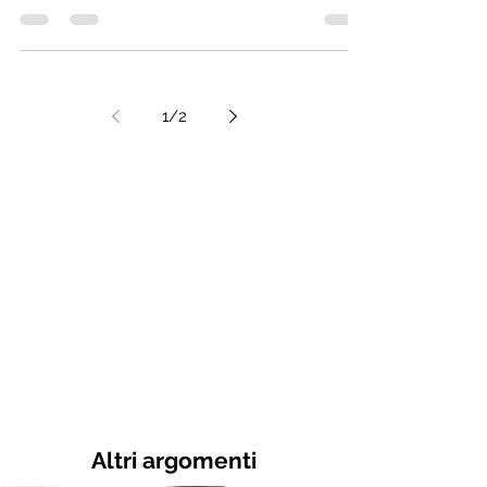
La mia TORTA AUTUNNALE DI MELE e gocce
di cioccolato è un dolce goloso, perfetto da
preparare in anticipo e consumare a colazione
con una...
1
/
2