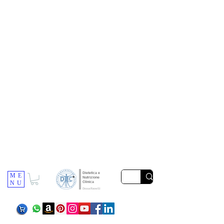
Dietetica e
ME
Nutrizione
NU
Clinica
Dr.ssa Ravelli