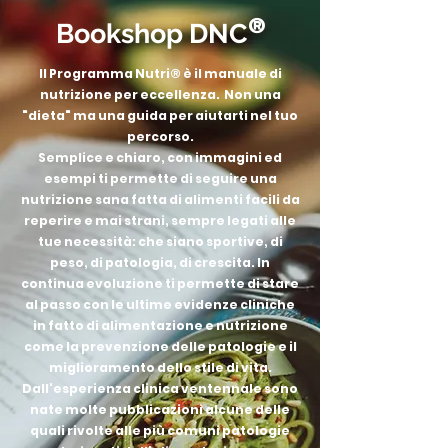
Bookshop DNC
®
Il Programma Nutri® è il manuale di
nutrizione per eccellenza. Non una
"dieta" ma una guida per aiutarti nel tuo
percorso.
Semplice e chiaro, con immagini ed
esempi ti permette di seguire una
nutrizione sana fatta di alimenti facili da
reperire e mai strani, sempre legati alle
tue necessità: che siano sportive, di
peso, di patologia, di crescita. In
continua evoluzione ti permette di stare
al passo con le ultime evidenze cliniche
in fatto di alimentazione e nutrizione
come la prevenzione delle patologie e il
miglioramento dello stile di vita.
Dall'esperienza clinica ventennale sono
nate molte pubblicazioni alcune delle
quali rivolte alle più comuni patologie