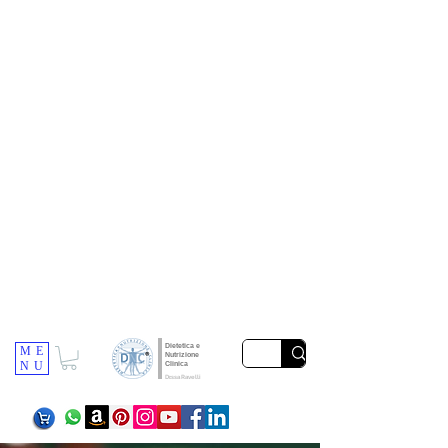
Dietetica e
ME
Nutrizione
NU
Clinica
Dr.ssa Ravelli