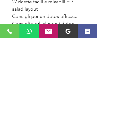
27 ricette facili e mixabili + 7
salad layout
Consigli per un detox efficace
Consigli sugli alimenti detox
Menù detox in 3 fasi
164 pagine
Sei un paziente della Dottoressa
Ravelli?
Per te sconti esclusivi fino al 20%.
>>
Contatta QUI la Segreteria
DNC® per sapere come fare!
DNC® | 2023 © Tutti i diritti riservati
Privacy Policy
|
Cookie Policy
|
Termini e
Condizioni
|
Disclaimer