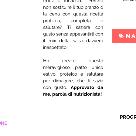
frutta o focaccia.  Perché 
non sostituire il tuo pranzo o 
la cena con questa ricetta 
proteica, completa e 
salutare? Ti sazierà con 
gusto senza appesantirti con 
📚 M
il mix della salsa davvero 
inaspettato! 
Ho creato questo 
meraviglioso piatto unico 
estivo, proteico e salutare 
per dimagrire, che ti sazia 
con gusto. 
Approvato da 
me, parola di nutrizionista!
PROGR
ONE