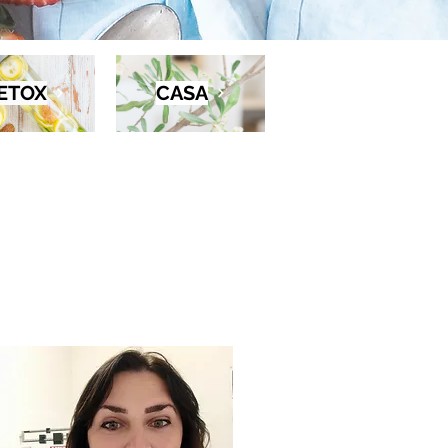
ETOX
CASA