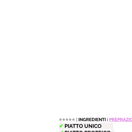
⭐️⭐️⭐️⭐️⭐️ | 
INGREDIENTI
 | 
PREPRAZI
✔︎
 PIATTO UNICO          