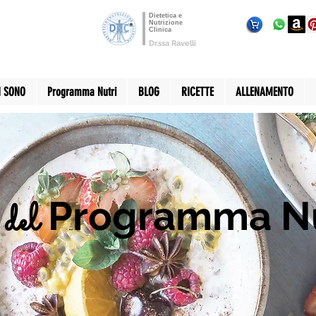
Dietetica e
Nutrizione
Clinica
Dr.ssa Ravelli
I SONO
Programma Nutri
BLOG
RICETTE
ALLENAMENTO
Programma Nu
del