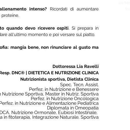
parten
fo
llenamento intenso?
 Ricordati di aumentare 
 proteine. 
tto quando devo ricevere ospiti
. Si prepara in 
dare all'ultimo momento e poi versare sul piatto.
sofia: mangia bene, non rinunciare al gusto ma 
Dottoressa Lia Ravelli
Resp. DNC® | DIETETICA E NUTRIZIONE CLINICA
Nutrizionista sportiva, Dietista Clinica
Spec. Tecn. Assist.
Perfez. in Nutrizione e Benessere
n Nutrizione Sportiva, Master in Nutriz. Sportiva
Perfez. in Nutrizione Oncologica
Perfez. in Nutrizione e Alimentazione Pediatrica
Diplomata in Omeopatia
 DCA, Nutrizione Ormonale, Eubiosi Intestinale, 
a in fitoterapia, Integrazione Naturale, Sportiva