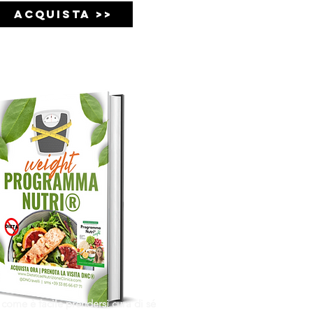
ACQUISTA >>
 come è facile prendersi cura di sé