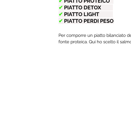
✔︎
 PIATTO PROTEICO   
✔︎
 PIATTO DETOX          
✔︎
 PIATTO LIGHT            
✔︎
PIATTO PERDI PESO
Per comporre un piatto bilanciato de
fonte proteica. Qui ho scelto il salm