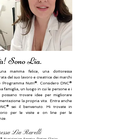
à! Sono Lia.
na mamma felice, una dottoressa
ta del suo lavoro e creatrice dei marchi
 Programma Nutri®. Considero DNC®
 famiglia, un luogo in cui le persone e i
i possano trovare idee per migliorare
imentazione la propria vita. Entra anche
NC® sei il benvenuto. Mi trovate in
orio per le visite e on line per le
nze.
ressa Lia Ravelli
®, N
utrizionista Sportiva, Dietista Clinica