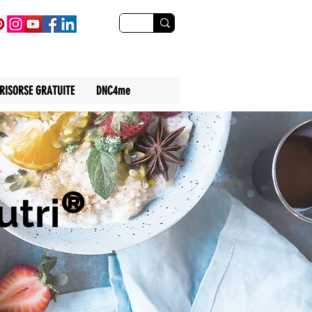
RISORSE GRATUITE
DNC4me
tri
®