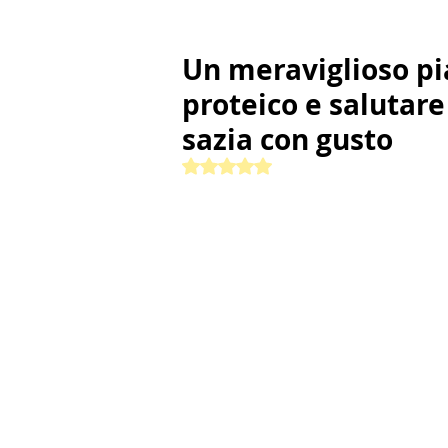
Un meraviglioso pia
proteico e salutare
sazia con gusto
Valutazione NaN stelle su 5.