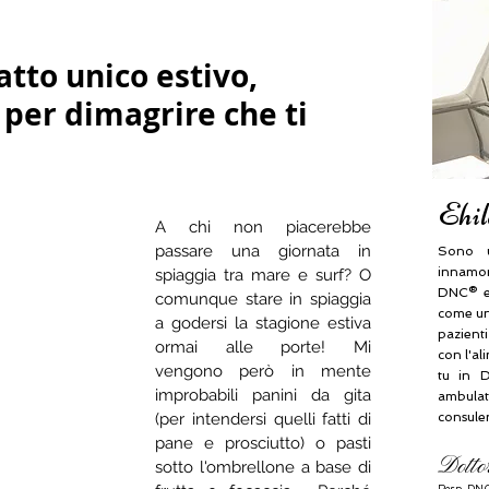
tto unico estivo,
 per dimagrire che ti
Ehil
A chi non piacerebbe 
passare una giornata in 
Sono u
innamora
spiaggia tra mare e surf? O 
DNC® e
comunque stare in spiaggia 
come una
a godersi la stagione estiva 
pazient
ormai alle porte! Mi 
con l'al
vengono però in mente 
tu in D
improbabili panini da gita 
ambulat
(per intendersi quelli fatti di 
consule
pane e prosciutto) o pasti 
Dotto
sotto l'ombrellone a base di 
Resp.
DNC