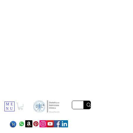
Dietetica e
ME
Nutrizione
NU
Clinica
Dr.ssa Ravelli