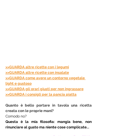
>>GUARDA altre ricette con i legumi
>>GUARDA altre ricette con insalate
>>GUARDA come avere un contorno vegetale 
light e gustoso
>>GUARDA gli orari giusti per non ingrassare
>>GUARDA i consigli per la pancia piatta
Quanto è bello portare in tavola una ricetta 
creata con le proprie mani? 
Comodo no? 
Questa è la mia filosofia: mangia bene, non 
rinunciare al gusto ma niente cose complicate...