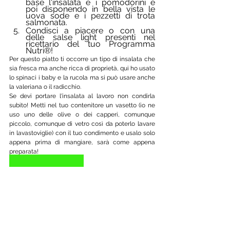
base l'insalata e i pomodorini e 
poi disponendo in bella vista le 
uova sode e i pezzetti di trota 
salmonata. 
Condisci a piacere o con una 
delle salse light presenti nel 
ricettario del tuo Programma 
Nutri®️!
Per questo piatto ti occorre un tipo di insalata che 
sia fresca ma anche ricca di proprietà, qui ho usato 
lo spinaci i baby e la rucola ma si può usare anche 
la valeriana o il radicchio.
Se devi portare l'insalata al lavoro non condirla 
subito! Metti nel tuo contenitore un vasetto (io ne 
uso uno delle olive o dei capperi, comunque 
piccolo, comunque di vetro così da poterlo lavare 
in lavastoviglie) con il tuo condimento e usalo solo 
appena prima di mangiare, sarà come appena 
preparata! 