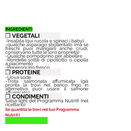
INGREDIENTI
❒ 
VEGETALI              
-Insalata (qui rucola e spinaci i baby)
-qualche asparago sbollentato (ma se 
freschi puoi mangiarli anche crudi, 
conservano tutte le loro proprietà)
-Qualche pomodorino per abbellire
-Rondelle sottili di cipollotto o cipolla 
a piacimento 
-Peperoncino fresco
❒ 
PROTEINE              
-Uova sode
-Trota salmonata affumicata (già 
pronta la trovi nel banco frigo in 
alternativa puoi usare il samone 
affumicato)
❒ 
CONDIMENTI         
Salsa light del Programma Nutri®️ (nel 
ricettario)
(le quantità le trovi nel tuo Programma 
Nutri®)