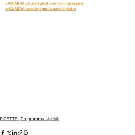
>>GUARDA gli orari giusti per non ingrassare
>>GUARDA i consigli per la pancia piatta
RICETTE | Programma Nutri®