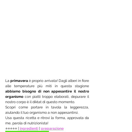
La 
primavera
 è proprio arrivata! Dagli alberi in fiore 
alle temperature più miti in questa stagione 
abbiamo bisogno di non appesantire il nostro 
organismo 
con piatti troppo elaborati, depurare il 
nostro corpo è il diktat di questo momento.
Scopri come portare in tavola la leggerezza, 
aiutando il tuo organismo a non appesantirsi. 
Usa questa ricetta e ritrovi la forma, approvata da 
me, parola di nutrizionista!
⭐️⭐️⭐️⭐️⭐️ | 
ingredienti
 | 
preparazione