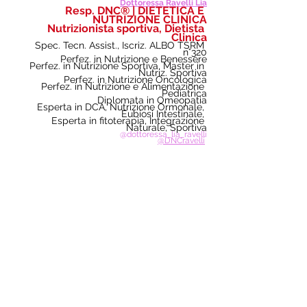
Dottoressa Ravelli Lia
Resp. DNC® | DIETETICA E 
NUTRIZIONE CLINICA
Nutrizionista sportiva, Dietista 
Clinica
Spec. Tecn. Assist., Iscriz. ALBO TSRM 
n°320
Perfez. in Nutrizione e Benessere
Perfez. in Nutrizione Sportiva, Master in 
Nutriz. Sportiva
Perfez. in Nutrizione Oncologica
Perfez. in Nutrizione e Alimentazione 
Pediatrica
Diplomata in Omeopatia
Esperta in DCA, Nutrizione Ormonale, 
Eubiosi Intestinale, 
Esperta in fitoterapia, Integrazione 
Naturale, Sportiva
@dottoressa_lia_ravelli
@DNCravelli