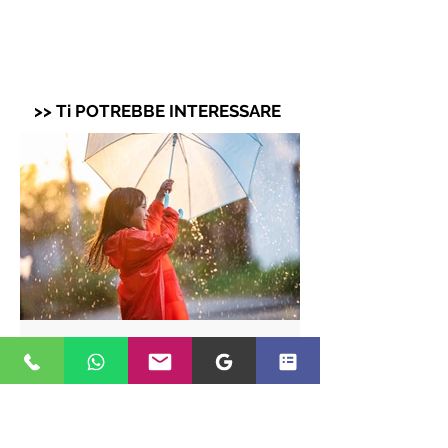
>> Ti POTREBBE INTERESSARE
Essere felici è una scelta - consigli
del Programma Nutri® dott.ssa
Ravelli