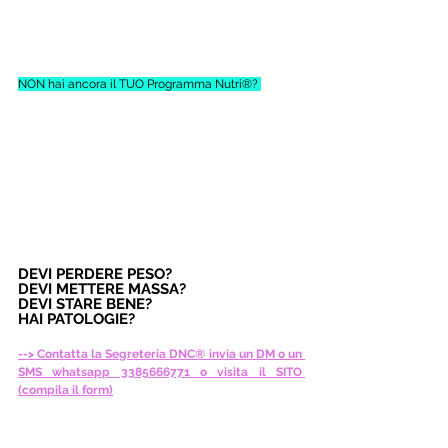
NON hai ancora il TUO Programma Nutri®? 
DEVI PERDERE PESO? 
DEVI METTERE MASSA? 
DEVI STARE BENE? 
HAI PATOLOGIE?
--> Contatta la Segreteria DNC® invia un DM o un 
SMS whatsapp 3385666771 o visita il SITO 
(compila il form)