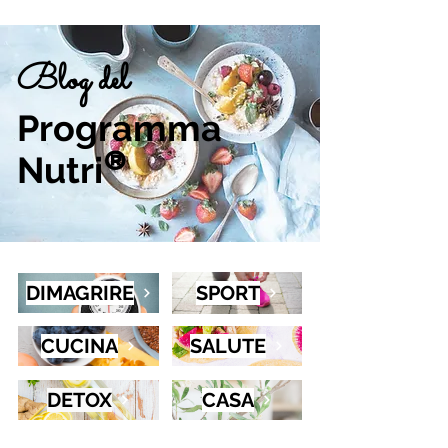
Blog del
Programma
Nutri
®
DIMAGRIRE
SPORT
CUCINA
SALUTE
DETOX
CASA