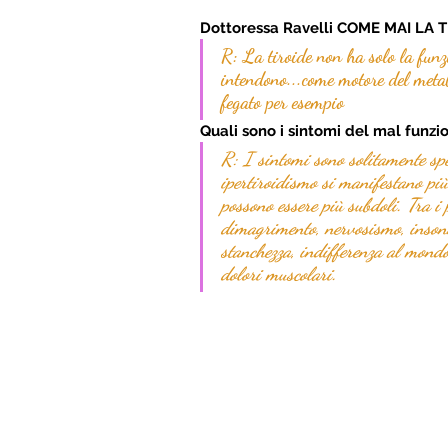
Dottoressa Ravelli COME MAI LA 
R: La tiroide non ha solo la funzi
intendono...come motore del metab
fegato per esempio
Quali sono i sintomi del mal funz
R: I sintomi sono solitamente spec
ipertiroidismo si manifestano più
possono essere più subdoli. Tra i
dimagrimento, nervosismo, insonni
stanchezza, indifferenza al mondo 
dolori muscolari.