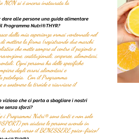
lio NON si è ancora instaurata la 
 dare alle persone una guida alimentare 
hé il Programma Nutri®THYR?
e dalla mia esperienza ormai ventennale nel 
 di mettere la firma (registrando due marchi 
listico che mette sempre al centro il paziente e 
prevenzione, costituzionali, corporee, alimentari, 
entali. Ogni persona ha delle specifiche 
ompiere degli errori alimentari e 
la patologia.  Con il Programma 
 sostenere la tiroide e riavviare il 
 vizioso che ci porta a sbagliare i nostri 
e senza sforzi?
he i Programmi Nutri® sono tanti e non solo 
PORT) per aiutare le persone avendo in 
 la strada verso il BENESSERE psico-fisico!