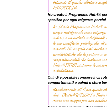
intaccato il quadro clinico o meg
PATOLOGIA.
Ha creato il Programma Nutri® per
specifica per ogni esigenza, perc
R: Il mio Programma Nutri® nasc
campo nutrizionale come esigenza
n.d.r.) a un metodo nutrizionale o
le sue specificità, patologiche, di 
mentali. Sì, proprio così, anche m
caratteristiche che la portano a c
comportamentali che instaurano 
Nutri®THYR aiutiamo le persone a
metabolismo.
Quindi è possibile rompere il circolo
comportamenti e quindi a stare ben
Assolutamente si! È per questo c
due.. (Nutri®WEIGHT e Nutri®S
mano una mappa per non perdere