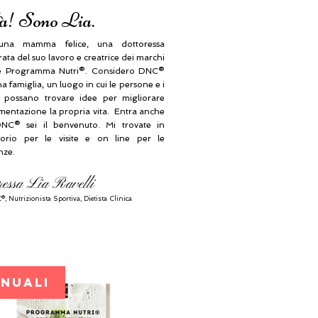
à! Sono Lia.
na mamma felice, una dottoressa
ta del suo lavoro e creatrice dei marchi
 Programma Nutri®. Considero DNC®
 famiglia, un luogo in cui le persone e i
i possano trovare idee per migliorare
imentazione la propria vita. Entra anche
NC® sei il benvenuto. Mi trovate in
orio per le visite e on line per le
nze.
ressa Lia Ravelli
®, N
utrizionista Sportiva, Dietista Clinica
ANUALI