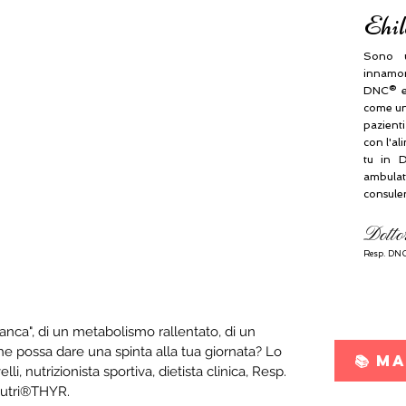
Ehil
Sono u
innamora
DNC® e
come una
pazient
con l'al
tu in D
ambulat
consule
Dotto
Resp.
DNC
tanca", di un metabolismo rallentato, di un 
he possa dare una spinta alla tua giornata? Lo 
📚 M
i, nutrizionista sportiva, dietista clinica, Resp. 
utri®THYR.