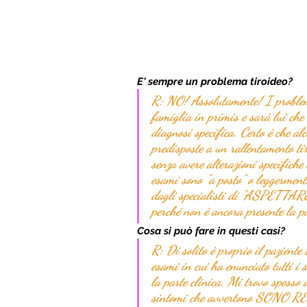
E' sempre un problema tiroideo?
R: NO! Assolutamente! I problemi
famiglia in primis e sarà lui che 
diagnosi specifica. Certo è ch
predisposte a un rallentamento 
senza avere alterazioni specifiche
esami sono "a posto" o leggermente
dagli specialisti di "ASPETTARE"
perché non è ancora presente la p
Cosa si può fare in questi casi?
R: Di solito è proprio il paziente 
esami in cui ha enunciato tutti 
la parte clinica. Mi trovo spesso a
sintomi che avvertono SONO RE