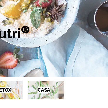
tri
®
ETOX
CASA