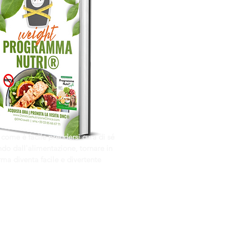
 come è facile prendersi cura di sé
do dall'alimentazione, tornare in
rma diventa facile e divertente