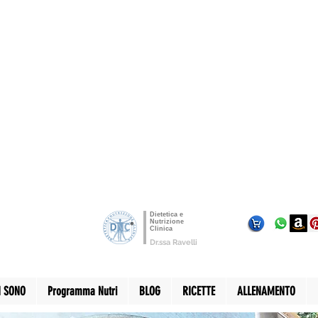
Dietetica e
Nutrizione
Clinica
Dr.ssa Ravelli
I SONO
Programma Nutri
BLOG
RICETTE
ALLENAMENTO