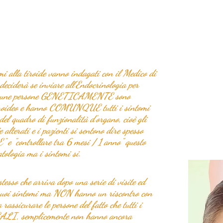
 alla tiroide vanno indagati con il Medico di 
deciderà se inviare all'Endocrinologia per 
e alcune persone GENETICAMENTE sono 
tiroideo e hanno COMUNQUE tutti i sintomi 
 del quadro di funzionalità d'organo, cioè gli 
 alterati e i pazienti si sentono dire spesso 
 e "controllare tra 6 mesi / 1 anno" questo 
atologia ma i sintomi si.
stesso che arriva dopo una serie di visite ed 
i suoi sintomi ma NON hanno un riscontro con 
 rassicurare le persone del fatto che tutti i 
ALI, semplicemente non hanno ancora 