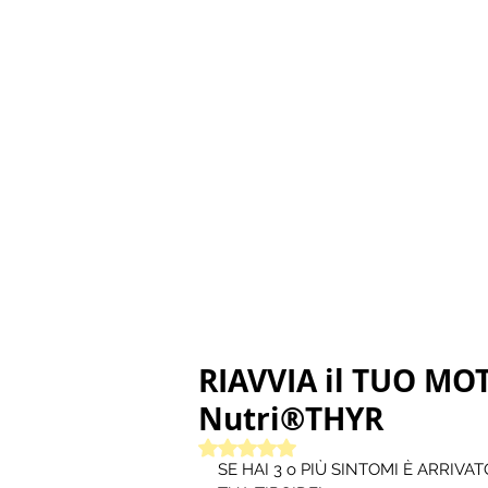
RIAVVIA il TUO MO
Nutri®THYR
Valutazione NaN stelle su 5.
SE HAI 3 o PIÙ SINTOMI È ARRIV