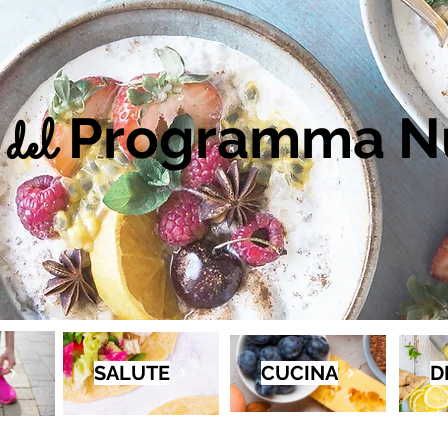
Programma Nu
del
SALUTE
CUCINA
D