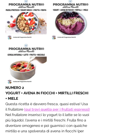
NUMERO 2
YOGURT + AVENA IN FIOCCHI + MIRTILLI FRESCHI 
+ MIELE
Questa ricetta è davvero fresca, quasi estiva! Usa 
il frullatore 
(qui trovi quello per i frullati espressi)
Nel frullatore inserisci lo yogurt (o il latte se lo vuoi 
più liquido), l'avena e i mirtilli freschi. Frulla fino a 
diventare omogeneo e poi guarnisci con qualche 
mirtillo e una spolverata di avena in fiocchi (per 