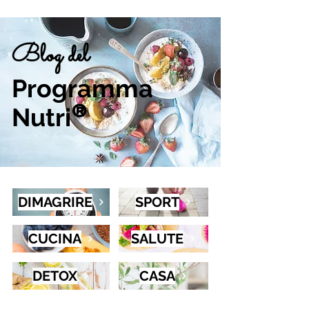
Blog del
Programma
Nutri
®
DIMAGRIRE
SPORT
CUCINA
SALUTE
DETOX
CASA