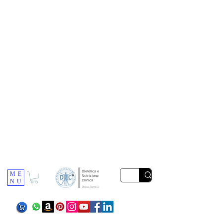
Dietetica e
ME
Nutrizione
NU
Clinica
Dr.ssa Ravelli