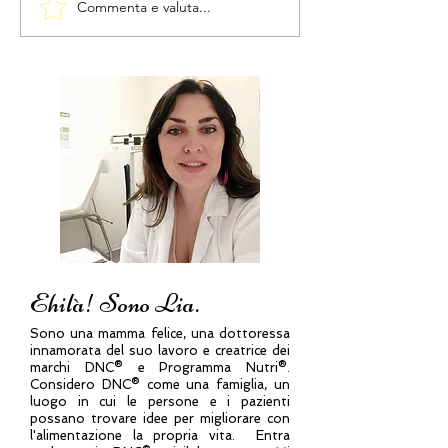
Commenta e valuta...
La colazione sveglia
ECCO LA LISTA
metabolismo - ricetta
SPESA per per
dal Programma Nutri®
- consigli del
Programma Nu
Ehilà! Sono Lia.
Sono una mamma felice, una dottoressa
innamorata del suo lavoro e creatrice dei
marchi DNC® e Programma Nutri®.
Considero DNC® come una famiglia, un
luogo in cui le persone e i pazienti
possano trovare idee per migliorare con
l'alimentazione la propria vita. Entra