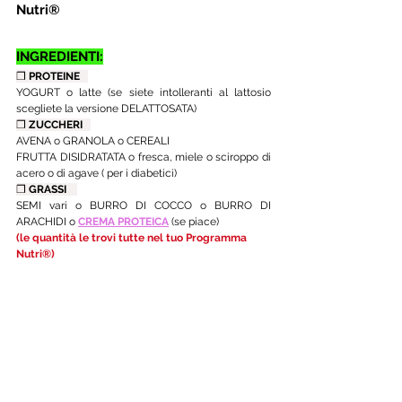
Nutri®
INGREDIENTI:
❒ 
PROTEINE   
YOGURT o latte (se siete intolleranti al lattosio 
scegliete la versione DELATTOSATA)
❒ 
ZUCCHERI   
AVENA o GRANOLA o CEREALI
FRUTTA DISIDRATATA o fresca, miele o sciroppo di 
acero o di agave ( per i diabetici)
❒ 
GRASSI    
SEMI vari o BURRO DI COCCO o BURRO DI 
ARACHIDI o 
CREMA PROTEICA
 (se piace)
(le quantità le trovi tutte nel tuo Programma 
Nutri®)