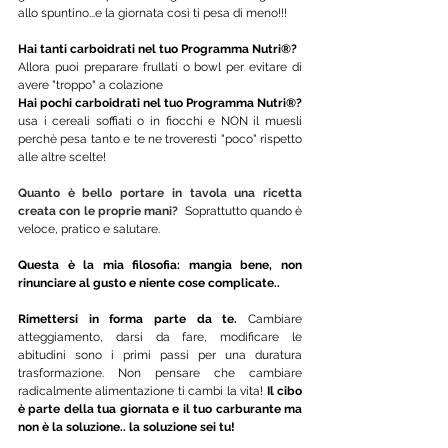
allo spuntino...e la giornata così ti pesa di meno!!!
Hai tanti carboidrati nel tuo Programma Nutri®?
Allora puoi preparare frullati o bowl per evitare di 
avere "troppo" a colazione
Hai pochi carboidrati nel tuo Programma Nutri®?
usa i cereali soffiati o in fiocchi e NON il muesli 
perchè pesa tanto e te ne troveresti "poco" rispetto 
alle altre scelte!
Quanto è bello portare in tavola una ricetta 
creata con le proprie mani? 
 Soprattutto quando è 
veloce, pratico e salutare.
Questa è la mia filosofia: mangia bene, non 
rinunciare al gusto e niente cose complicate..
Rimettersi in forma parte da te.
 Cambiare 
atteggiamento, darsi da fare, modificare le 
abitudini sono i primi passi per una duratura 
trasformazione. Non pensare che cambiare 
radicalmente alimentazione ti cambi la vita! 
Il cibo 
è parte della tua giornata e il tuo carburante ma 
non è la soluzione.. la soluzione sei tu!