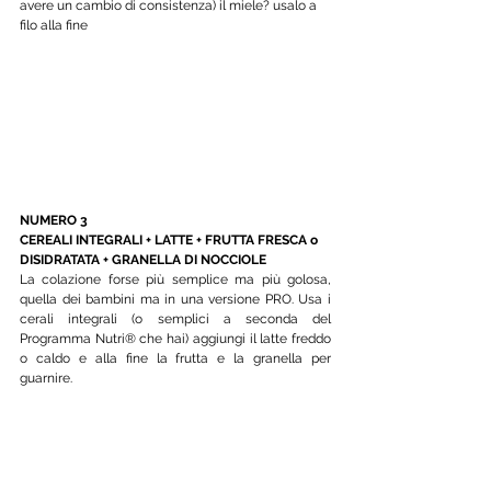
avere un cambio di consistenza) il miele? usalo a 
filo alla fine
NUMERO 3
CEREALI INTEGRALI + LATTE + FRUTTA FRESCA o 
DISIDRATATA + GRANELLA DI NOCCIOLE 
La colazione forse più semplice ma più golosa, 
quella dei bambini ma in una versione PRO. Usa i 
cerali integrali (o semplici a seconda del 
Programma Nutri® che hai) aggiungi il latte freddo 
o caldo e alla fine la frutta e la granella per 
guarnire.