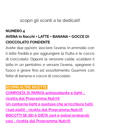
scopri gli sconti a te dedicati!
NUMERO 4
AVENA in fiocchi + LATTE + BANANA + GOCCE DI 
CIOCCOLATO FONDENTE
Avete due opzioni: lasciare l'avena in ammollo con 
il latte freddo e poi aggiungere la frutta e le cocce 
di cioccolato. Oppure la versione calda: scaldare il 
latte in un pentolino e versare l'avena, spegnere il 
fuoco e girare fino ad assorbimento. Guarnire con 
fette di banana e cocce di cioccolato
SCOPRI ALTRE RICETTE:
COMPOSTA DI PAPAYA antiossidante e light - 
ricetta dal Programma Nutri®
Un contorno light e gustoso che arricchisce tutti 
i tuoi piatti - ricetta dal Programma Nutri®
BISCOTTI SE SEI A DIETA sani e golosi preparali 
così - ricetta dal Programma Nutri®