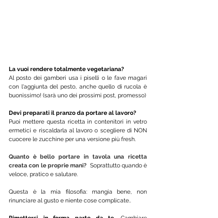
La vuoi rendere totalmente vegetariana? 
Al posto dei gamberi usa i piselli o le fave magari 
con l'aggiunta del pesto, anche quello di rucola è 
buonissimo! (sarà uno dei prossimi post, promesso)
Devi preparati il pranzo da portare al lavoro? 
Puoi mettere questa ricetta in contenitori in vetro 
ermetici e riscaldarla al lavoro o scegliere di NON 
cuocere le zucchine per una versione più fresh. 
Quanto è bello portare in tavola una ricetta 
creata con le proprie mani? 
 Soprattutto quando è 
veloce, pratico e salutare.
Questa è la mia filosofia: mangia bene, non 
rinunciare al gusto e niente cose complicate..
Rimettersi in forma parte da te.
 Cambiare 