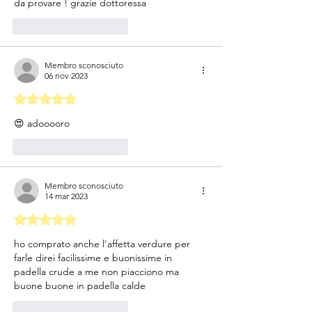
da provare ! grazie dottoressa
Mi piace
Rispondi
Membro sconosciuto
06 nov 2023
Valutazione 5 stelle su 5.
😍 adooooro
Mi piace
Rispondi
Membro sconosciuto
14 mar 2023
Valutazione 5 stelle su 5.
ho comprato anche l'affetta verdure per 
farle direi facilissime e buonissime in 
padella crude a me non piacciono ma 
buone buone in padella calde
Mi piace
Rispondi