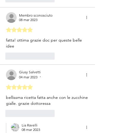
Membro sconosciuto
08 mar 2023
Valutazione 5 stelle su 5.
fatta! ottima grazie doc per queste belle 
idee
Mi piace
Rispondi
Giusy Salvetti
04 mar 2023
•
Valutazione 5 stelle su 5.
bellissma ricetta fatta anche con le zucchine 
gialle. grazie dottoressa
Mi piace
Rispondi
Lia Ravelli
08 mar 2023