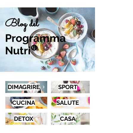
Blog del
Programma
Nutri
®
DIMAGRIRE
SPORT
CUCINA
SALUTE
DETOX
CASA