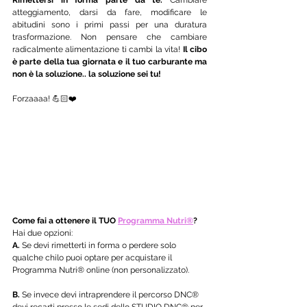
atteggiamento, darsi da fare, modificare le 
abitudini sono i primi passi per una duratura 
trasformazione. Non pensare che cambiare 
radicalmente alimentazione ti cambi la vita! 
Il cibo 
è parte della tua giornata e il tuo carburante ma 
non è la soluzione.. la soluzione sei tu!
Forzaaaa! 💪🏻❤️ 
Come fai a ottenere il TUO 
Programma Nutri®
?
Hai due opzioni:
A.
 Se devi rimetterti in forma o perdere solo 
qualche chilo puoi optare per acquistare il 
Programma Nutri® online (non personalizzato). 
B.
 Se invece devi intraprendere il percorso DNC® 
devi recarti presso le sedi dello STUDIO DNC® per 