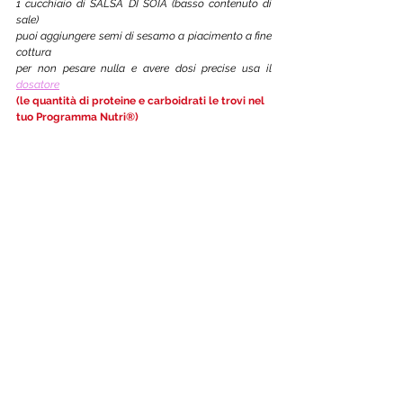
1 cucchiaio di SALSA DI SOIA (basso contenuto di 
sale)
puoi aggiungere semi di sesamo a piacimento a fine 
cottura
per non pesare nulla e avere dosi precise usa il 
dosatore
(le quantità di proteine e carboidrati le trovi nel 
tuo Programma Nutri®)