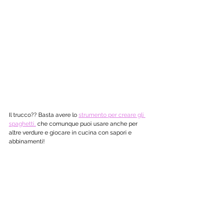
Il trucco?? Basta avere lo 
strumento per creare gli 
spaghetti,
 che comunque puoi usare anche per 
altre verdure e giocare in cucina con sapori e 
abbinamenti!