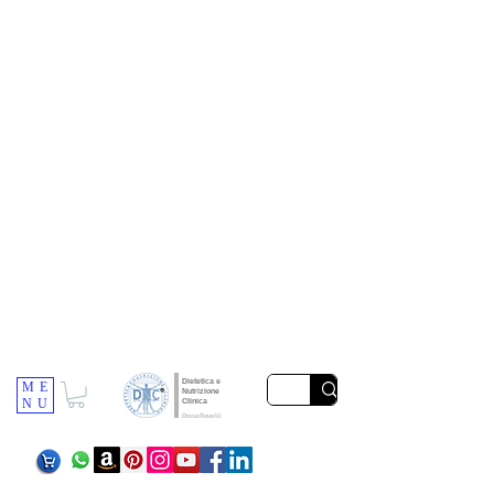
Dietetica e
ME
Nutrizione
NU
Clinica
Dr.ssa Ravelli