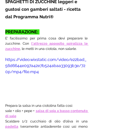
SPAGHETTI DI ZUCCHINE leggeri e 
gustosi con gamberi saltati - ricetta 
dal Programma Nutri®
PREPARAZIONE: 
E' facilissimo: per prima cosa devi preparare le 
zucchine. Con 
l'attrezzo apposito spiralizza le 
zucchine
, le metti in una ciotola, non salarle. 
https://video.wixstatic.com/video/e22bad_
56d6644e097a42e7b524abaa33093b3e/72
0p/mp4/file.mp4
Prepara la salsa in una ciotolina fatta così:
sale + olio + pepe + 
salsa di soia a basso contenuto 
di sale
Scaldare 1/2 cucchiaio di olio d'oliva in una 
padella
 (veramente antiaderente così usi meno 