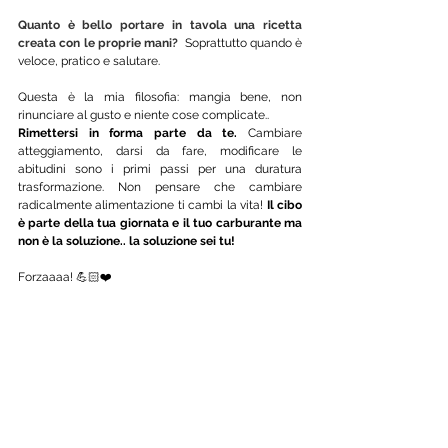
Quanto è bello portare in tavola una ricetta 
creata con le proprie mani? 
 Soprattutto quando è 
veloce, pratico e salutare.
Questa è la mia filosofia: mangia bene, non 
rinunciare al gusto e niente cose complicate..
Rimettersi in forma parte da te.
 Cambiare 
atteggiamento, darsi da fare, modificare le 
abitudini sono i primi passi per una duratura 
trasformazione. Non pensare che cambiare 
radicalmente alimentazione ti cambi la vita! 
Il cibo 
è parte della tua giornata e il tuo carburante ma 
non è la soluzione.. la soluzione sei tu!
Forzaaaa! 💪🏻❤️ 