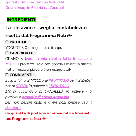
gratuita del Programma Nutri®fit
Devi dimagrire? inizia dall'acqua!
INGREDIENTI:
La colazione sveglia metabolismo - 
ricetta dal Programma Nutri®
❒ 
PROTEINE    
YOGURT BIO o vegetale o di capra
❒ 
CARBOIDRATI    
GRANOLA (
ved. la mia ricetta fatta in casa
) 
o 
MUESLI
proteico (solo per sportivi) eventualmente 
frutta fresca a piacere (non esagerate!)
❒ 
CONDIMENTI    
1 cucchiaino di MIELE o di 
FRUTTOSIO
 per i diabetici 
1/2 di 
STEVIA
 in polvere o 
ERITRITOLO
1/4 di cucchiaino di CANNELLA in polvere ( a 
piacere) o 
granella di cacao crudo bio
per non pesare nulla e avere dosi precise usa il 
dosatore
(le quantità di proteine e carboidrati le trovi nel 
tuo Programma Nutri®)