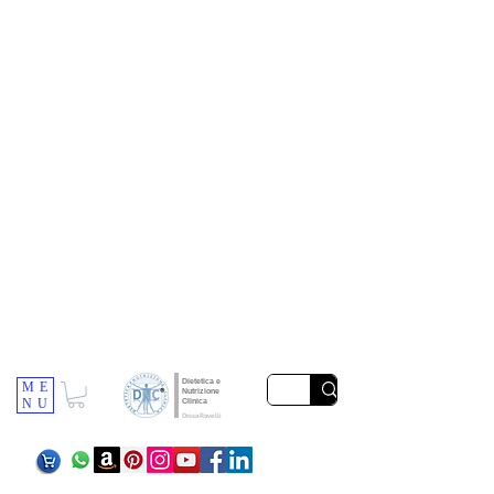
Dietetica e
ME
Nutrizione
NU
Clinica
Dr.ssa Ravelli