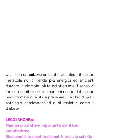
Una buona 
colazione
 infatti: accelera il nostro 
metabolismo, ci rende 
più
 energici ed efficienti 
durante la giornata, aiuta ad attenuare il senso di 
fame, contribuisce al mantenimento del nostro 
peso forma e ci aiuta a prevenire il rischio di gravi 
patologie cardiovascolari e di malattie come il 
diabete.
LEGGI ANCHE>> 
Magnesio perché è importante per il tuo 
metabolismo
Riaccendi il tuo metabolismo! Scarica la scheda 