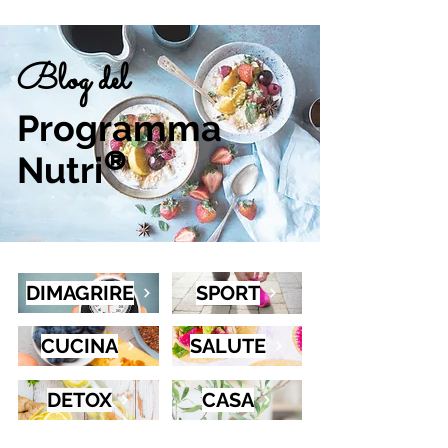
Blog del
Programma
Nutri
®
DIMAGRIRE
SPORT
CUCINA
SALUTE
DETOX
CASA