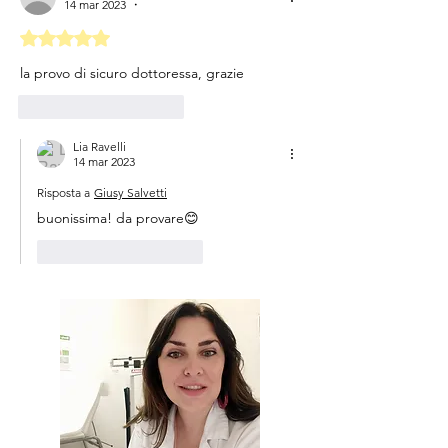
14 mar 2023
•
Valutazione 5 stelle su 5.
la provo di sicuro dottoressa, grazie
Mi piace
Rispondi
Lia Ravelli
14 mar 2023
Risposta a
Giusy Salvetti
buonissima! da provare😊
Mi piace
Rispondi