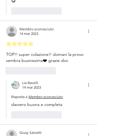
😋
Mi piace
Rispondi
Membro sconosciuto
14 mar 2023
Valutazione 5 stelle su 5.
TOP!! super colazione!! domani la provo 
sembra buonissima❤️ grazie doc
Mi piace
Rispondi
Lia Ravelli
14 mar 2023
Risposta a
Membro sconosciuto
davvero buona e completa
Mi piace
Rispondi
Giusy Salvetti