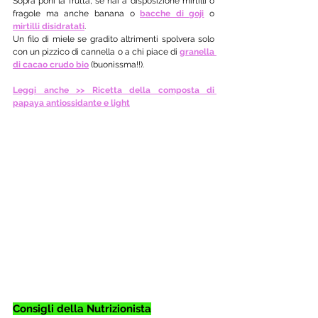
Sopra poni la frutta, se hai a disposizione mirtilli o 
fragole ma anche banana o 
bacche di goji
 o 
mirtilli disidratati
.
Un filo di miele se gradito altrimenti spolvera solo 
con un pizzico di cannella o a chi piace di 
granella 
di cacao crudo bio
 (buonissma!!). 
Leggi anche >> Ricetta della composta di 
papaya antiossidante e light
Consigli della Nutrizionista