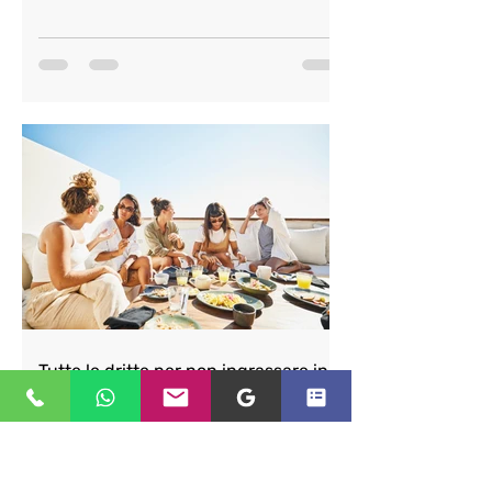
Tutte le dritte per non ingrassare in
vacanza + menù di 3 giorni con
ricette - Consigli del Programma
Nutri® dott.ssa Ravelli