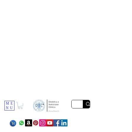
Dietetica e
ME
Nutrizione
NU
Clinica
Dr.ssa Ravelli