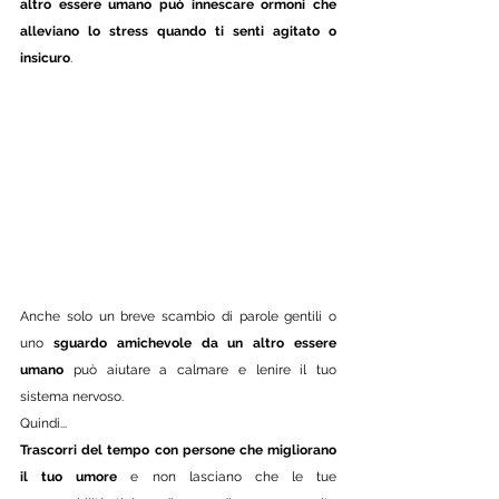
altro essere umano può innescare ormoni che 
alleviano lo stress quando ti senti agitato o 
insicuro
. 
Anche solo un breve scambio di parole gentili o 
uno 
sguardo amichevole da un altro essere 
umano 
può aiutare a calmare e lenire il tuo 
sistema nervoso. 
Quindi...
Trascorri del tempo con persone che migliorano 
il tuo umore
 e non lasciano che le tue 