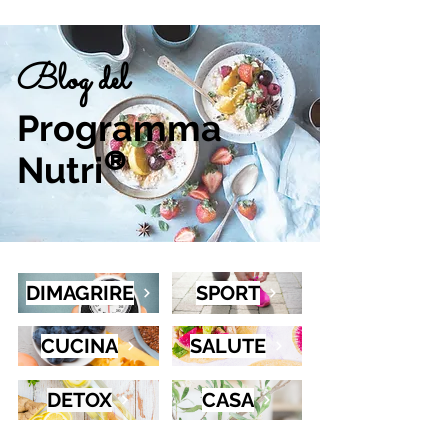
Blog del
Programma
Nutri
®
DIMAGRIRE
SPORT
CUCINA
SALUTE
DETOX
CASA