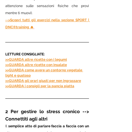
attenzione sulle sensazioni fisiche che provi 
mentre ti muovi).
-->Scopri tutti gli esercizi nella sezione SPORT | 
DNC®training 🔥
LETTURE CONSIGLIATE:
>>GUARDA altre ricette con i legumi
>>GUARDA altre ricette con insalate
>>GUARDA come avere un contorno vegetale 
light e gustoso
>>GUARDA gli orari giusti per non ingrassare
>>GUARDA i consigli per la pancia piatta
2 Per gestire lo stress cronico --> 
Connettiti agli altri  
Il 
semplice atto di parlare faccia a faccia con un 