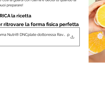
puoi preparare!
ICA la ricetta
r ritrovare la forma fisica perfetta
ma Nutri® DNCplate dottoressa Ravelli Lia dieta sport dimag
.p