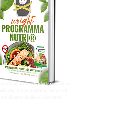
 come è facile prendersi cura di sé
do dall'alimentazione, tornare in
rma diventa facile e divertente