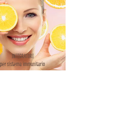
rire
INTEGRATORI
per sistema immunitario