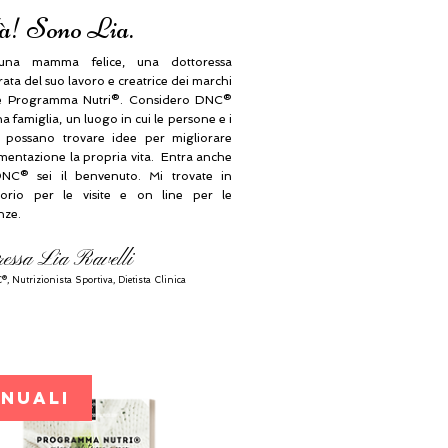
à! Sono Lia.
na mamma felice, una dottoressa
ta del suo lavoro e creatrice dei marchi
 Programma Nutri®. Considero DNC®
 famiglia, un luogo in cui le persone e i
i possano trovare idee per migliorare
imentazione la propria vita. Entra anche
NC® sei il benvenuto. Mi trovate in
orio per le visite e on line per le
nze.
ressa Lia Ravelli
®, N
utrizionista Sportiva, Dietista Clinica
ANUALI