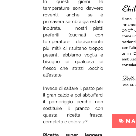
In questi giorni le 
Ehil
temperature sono davvero 
roventi, anche se è 
Sono u
primavera sembra già estate 
innamora
inoltrata. I nostri piatti 
DNC® e
preferiti (cucinati con 
come una
temperature decisamente 
pazient
più miti) ci risultano troppo 
con l'al
tu in D
pesanti, abbiamo voglia e 
ambulat
bisogno di qualcosa di 
consule
fresco che strizzi l'occhio 
all'estate. 
Dotto
Resp.
DNC
Invece di saltare il pasto per 
il gran caldo e poi abbuffarci 
il pomeriggio perché non 
sostituire il pranzo con 
questa ricetta fresca, 
📚 M
completa e colorata?
Ricetta super leggera, 