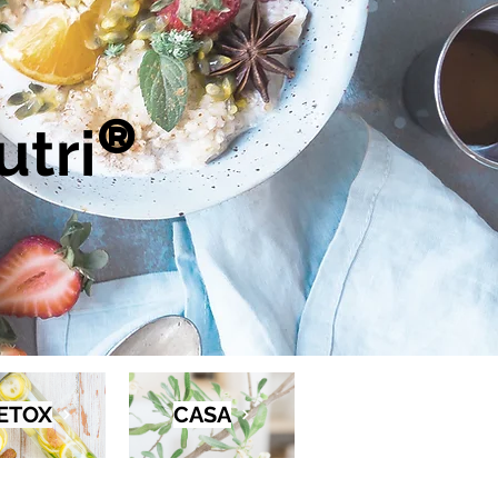
tri
®
ETOX
CASA