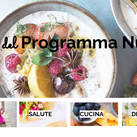
Programma Nu
del
SALUTE
CUCINA
D