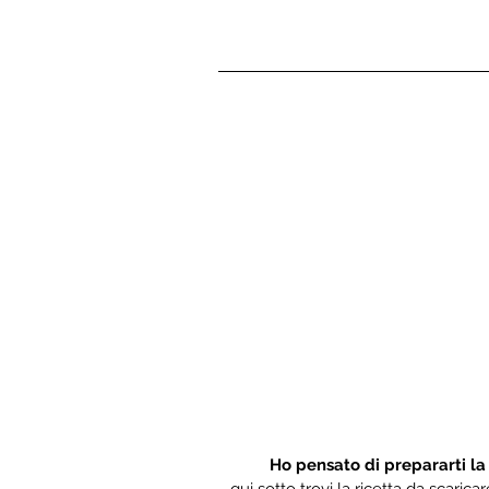
Ho pensato di prepararti la
qui sotto trovi la ricetta da scaric