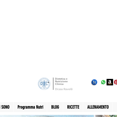
Dietetica e
Nutrizione
Clinica
Dr.ssa Ravelli
I SONO
Programma Nutri
BLOG
RICETTE
ALLENAMENTO