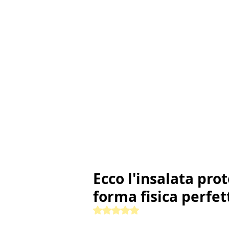
Ecco l'insalata prot
forma fisica perfet
Valutazione NaN stelle su 5.