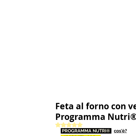
Feta al forno con v
Programma Nutri® 
Valutazione NaN stelle su 5.
 PROGRAMMA NUTRI® 
cos'è?