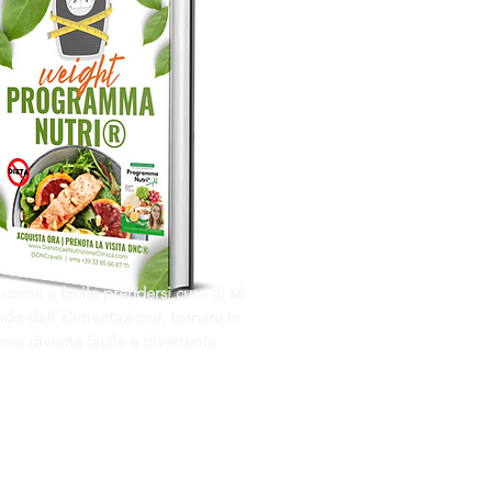
 come è facile prendersi cura di sé
do dall'alimentazione, tornare in
rma diventa facile e divertente