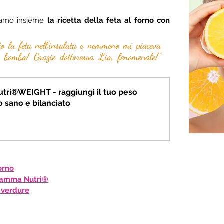
iamo insieme 
la ricetta della feta al forno con 
to la feta nell'insalata e nemmeno mi piaceva 
a bomba! Grazie dottoressa Lia, fenomenale!" 
ri®WEIGHT - raggiungi il tuo peso 
o sano e bilanciato
orno
gramma Nutri®
e verdure