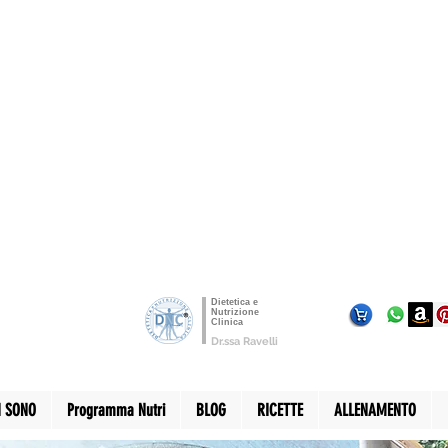
Dietetica e
Nutrizione
Clinica
Dr.ssa Ravelli
I SONO
Programma Nutri
BLOG
RICETTE
ALLENAMENTO