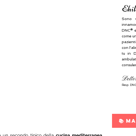
Ehil
Sono u
innamora
DNC® e
come una
pazient
con l'al
tu in D
ambulat
consule
Dotto
Resp.
DNC
📚 M
è un secondo tipico della 
cucina mediterranea. 