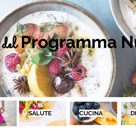
Programma Nu
del
SALUTE
CUCINA
D