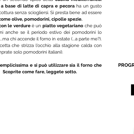
a base di latte di capra e pecora
 ha un gusto 
ben difinito e rende molto bene in cottura senza sciogliersi. Si presta bene ad essere 
come olive, pomodorini, cipolle spezie. 
 con le verdure
 è un 
piatto vegetariano 
che può 
ni anche se il periodo estivo dei pomodorini lo 
..ma chi accende il forno in estate (...a parte me?). 
cetta che strizza l'occhio alla stagione calda con 
rate solo pomodorini italiani). 
PROGR
plicissima e si può utilizzare sia il forno che 
  
Scoprite come fare, leggete sotto.