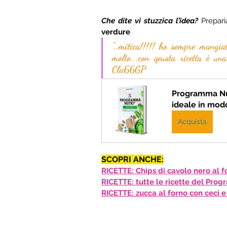
Che dite vi stuzzica l’idea? 
Prepar
verdure
"..mitica!!!!! ho sempre mangia
molto...con qeusta ricetta è un
Cla66GP
Programma Nut
ideale in mod
Acquista
SCOPRI ANCHE:
RICETTE: Chips di cavolo nero al f
RICETTE: tutte le ricette del Pro
RICETTE: zucca al forno con ceci 