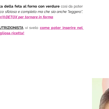
tta della feta al forno con verdure 
così da poter 
co sfizioso e completo ma che sia anche "leggero", 
i®DETOX per tornare in forma
.
UTRIZIONISTA
 vi svelo 
come poter inserire nel 
iosa ricetta!