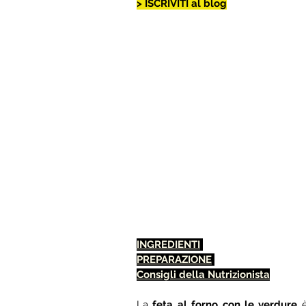
> ISCRIVITI al blog
INGREDIENTI
PREPARAZIONE
Consigli della Nutrizionista
La 
feta al forno con le verdure 