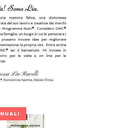
à! Sono Lia.
na mamma felice, una dottoressa
ta del suo lavoro e creatrice dei marchi
 Programma Nutri®. Considero DNC®
 famiglia, un luogo in cui le persone e i
i possano trovare idee per migliorare
imentazione la propria vita. Entra anche
NC® sei il benvenuto. Mi trovate in
orio per le visite e on line per le
nze.
ressa Lia Ravelli
®, N
utrizionista Sportiva, Dietista Clinica
ANUALI