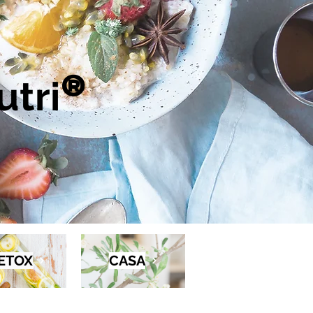
tri
®
ETOX
CASA