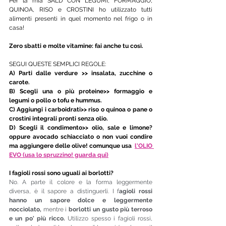
Per la mia SALD CON LEGUMI, FORMAGGIO, 
QUINOA, RISO e CROSTINI ho utilizzato tutti 
alimenti presenti in quel momento nel frigo o in 
casa!
Zero sbatti e molte vitamine: fai anche tu così. 
SEGUI QUESTE SEMPLICI REGOLE: 
A) Parti dalle verdure >> insalata, zucchine o 
carote. 
B) Scegli una o più proteine>> formaggio e 
legumi o pollo o tofu e hummus. 
C) Aggiungi i carboidrati>> riso o quinoa o pane o 
crostini integrali pronti senza olio. 
D) Scegli il condimento>> olio, sale e limone? 
oppure avocado schiacciato o non vuoi condire 
ma aggiungere delle olive! comunque usa  
l'OLIO 
EVO (usa lo spruzzino! guarda qui)
I fagioli rossi sono uguali ai borlotti?
No. A parte il colore e la forma leggermente 
diversa, è il sapore a distinguerli. I f
agioli rossi 
hanno un sapore dolce e leggermente 
nocciolato, 
mentre i 
borlotti un gusto più terroso 
e un po' più ricco. 
Utilizzo spesso i fagioli rossi, 