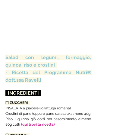
Salad con legumi, formaggio, 
quinoa, riso e crostini  
- Ricetta del Programma Nutri® 
dott.ssa Ravelli
  INGREDIENTI  
❒ 
ZUCCHERI   
INSALATA a piacere (io lattuga romana)
Crostini di pane (oppure pane carasau) almeno 40g
Riso + quinoa già cotti per assorbimento almeno 
80g cotti 
(qui trovi la ricetta)