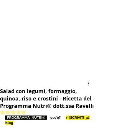
Salad con legumi, formaggio,
quinoa, riso e crostini - Ricetta del
Programma Nutri® dott.ssa Ravelli
Valutazione NaN stelle su 5.
 PROGRAMMA NUTRI® 
cos'è?
> ISCRIVITI al 
blog