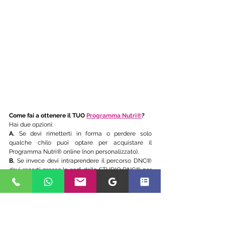
Come fai a ottenere il TUO
Programma Nutri®
?
Hai due opzioni:
A.
 Se devi rimetterti in forma o perdere solo 
qualche chilo puoi optare per acquistare il 
Programma Nutri® online (non personalizzato). 
B.
 Se invece devi intraprendere il percorso DNC® 
devi recarti presso le sedi dello STUDIO DNC® per 
effettuare le visite e ti verrà fornito il Programma 
Nutri® personalizzato.
>scopri di più sul Programma Nutri®