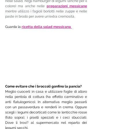
nelle salad, negli hamburger di legumi (anche per il 
colore) ma anche nelle 
preparazioni messicane
mentre utilizzo i fagioli borlotti nelle zuppe e nelle 
paste in brodo per avere un'extra cremosità.
Guarda la 
ricetta della salad messicana 
Come evitare che i broccoli gonfino la pancia?
Meglio cuocerli in casa e utilizzare foglie di alloro 
nella pentola di cottura (ha effetto carminativo e 
anti flatulogenico). In alternativa meglio passarli 
con un passaverdura e renderli in crema. Oppure 
scegli i legumi decorticati come le lenticchie rosse 
(foto sopra), i piselli spezzati e i ceci sbucciati. 
Dove li trovi? al supermercato nel reparto dei 
legumi secchi. 