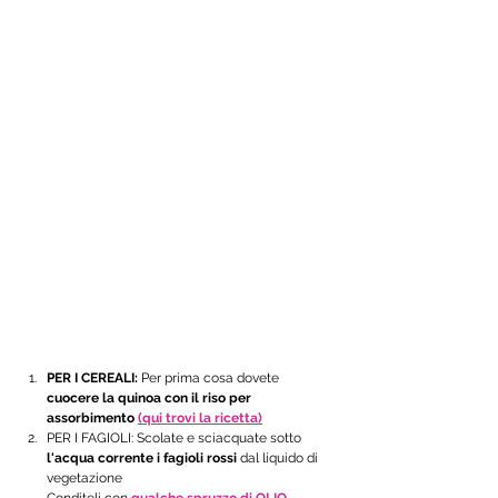
PER I CEREALI: 
Per prima cosa dovete 
cuocere la quinoa con il riso per 
assorbimento 
(qui trovi la ricetta)
PER I FAGIOLI:
 Scolate e sciacquate sotto
l'acqua corrente i fagioli ros
si 
dal liquido di 
vegetazione 