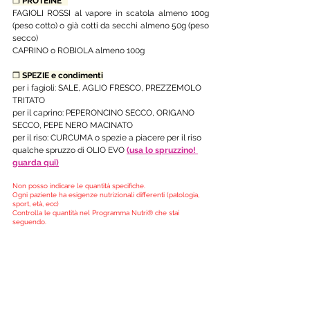
❒ 
PROTEINE   
FAGIOLI ROSSI al vapore in scatola almeno 100g 
(peso cotto) o già cotti da secchi almeno 50g (peso 
secco)
CAPRINO o ROBIOLA almeno 100g 
❒ 
SPEZIE e condimenti
per i fagioli: SALE, AGLIO FRESCO, PREZZEMOLO 
TRITATO
per il caprino: PEPERONCINO SECCO, ORIGANO 
SECCO, PEPE NERO MACINATO
per il riso: CURCUMA o spezie a piacere per il riso
qualche spruzzo di OLIO EVO
(usa lo spruzzino! 
guarda qui)
Non posso indicare le quantità specifiche. 
Ogni paziente ha esigenze nutrizionali differenti (patologia, 
sport, età, ecc)
Controlla le quantità nel Programma Nutri® che stai 
seguendo. 