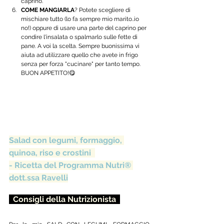
caprino. 
COME MANGIARLA
? Potete scegliere di 
mischiare tutto (lo fa sempre mio marito..io 
no!) oppure di usare una parte del caprino per 
condire l'insalata o spalmarlo sulle fette di 
pane. A voi la scelta. Sempre buonissima vi 
aiuta ad utilizzare quello che avete in frigo 
senza per forza "cucinare" per tanto tempo. 
BUON APPETITO!😋 
Salad con legumi, formaggio, 
quinoa, riso e crostini  
- Ricetta del Programma Nutri® 
dott.ssa Ravelli
  Consigli della Nutrizionista  