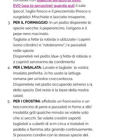
Conditeli con 
qualche spruzzo di OLIO 
EVO (usa lo spruzzino! guarda qui)
 il sale 
(poco), l'aglio fresco e il prezzemolo (fresco o 
surgelato). Mischiate e lasciate insaporire.
PER IL FORMAGGIO: 
In un piatto disponete le 
spezie secche: il peperoncino, l'origano
 e il 
pepe nero macinato. 
Tagliate a fette la robiola o utilizzate i caprini 
(sono cilindrici e "rotoleranno"..) e passateli 
nelle spezie. 
Disponeteli nel piatto (due-3 fette di robiola o 
2 caprini) serviranno da condimento
PER L'INSALATA: 
Lavate e tagliate  la vostra 
insalata preferita, io ho usato la lattuga 
romana per un'extra croccantezza. 
Disponetela nel piatto occupando almeno 1/4 
dello spazio. Del resto è la base della nostra 
salad.
PER I CROSTINI:
 affettate un francesino o un 
bocconcino di pane e passateli in forno a 180° 
modalità grill qualche minuto se volete solo 
che si secchi. Se volete crostini saporiti  
tagliateli a cubetti di 1cm circa e tostateli in 
padella a fiamma alta girando continuamente. 
Si possono condire con le stesse spezie del 