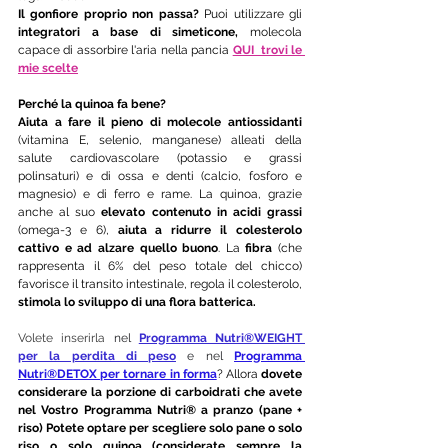
Il gonfiore proprio non passa? 
Puoi utilizzare gli 
integratori a base di simeticone,
 molecola 
capace di assorbire l'aria nella pancia 
QUI  trovi le 
mie scelte
Perché la quinoa fa bene?
Aiuta a fare il pieno di molecole antiossidanti 
(vitamina E, selenio, manganese) alleati della 
salute cardiovascolare (potassio e grassi 
polinsaturi) e di ossa e denti (calcio, fosforo e 
magnesio) e di ferro e rame. La quinoa, grazie 
anche al suo 
elevato contenuto in acidi grassi 
(omega-3 e 6), 
aiuta a ridurre il colesterolo 
cattivo e ad alzare quello buono
. La 
fibra
 (che 
rappresenta il 6% del peso totale del chicco) 
favorisce il transito intestinale, regola il colesterolo, 
stimola lo sviluppo di una flora batterica.
Volete inserirla
 nel 
Programma Nutri®WEIGHT 
per la perdita di peso
 e nel 
Programma 
Nutri®DETOX per tornare in forma
? Allora 
dovete 
considerare la porzione di carboidrati che avete 
nel Vostro Programma Nutri® a pranzo (pane + 
riso) Potete optare per scegliere solo pane o solo 
riso o solo quinoa (considerate sempre la 