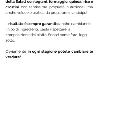
della Salad con legumi, formaggio, quinoa, riso e 
crostini 
con tantissime proprietà nutrizionali ma 
anche veloce e pratica da preparare in anticipo!
Il 
risultato è sempre garantito
 anche cambiando 
il tipo di ingredienti, basta rispettare la 
composizione del piatto. Scopri come fare, leggi 
sotto.
Ovviamente 
in ogni stagione potete cambiare le 
verdure!