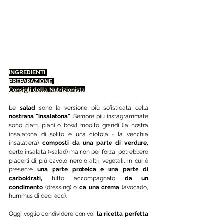
INGREDIENTI
PREPARAZIONE
Consigli della Nutrizionista
Le 
salad
 sono la versione più sofisticata della 
nostrana "insalatona"
. Sempre più instagrammate 
sono piatti piani o bowl moolto grandi (la nostra 
insalatona di solito è una ciotola = la vecchia 
insalatiera) 
composti da una parte di verdure,
certo insalata (=salad) ma non per forza, potrebbero 
piacerti di più cavolo nero o altri vegetali, in cui è 
presente 
una parte proteica e una parte di 
carboidrati,
 tutto accompagnato 
da un 
condimento
 (dressing) o 
da una crema
 (avocado, 
hummus di ceci ecc). 
Oggi voglio condividere con voi 
la ricetta perfetta 