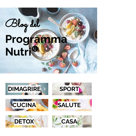
Blog del
Programma
Nutri
®
DIMAGRIRE
SPORT
CUCINA
SALUTE
DETOX
CASA