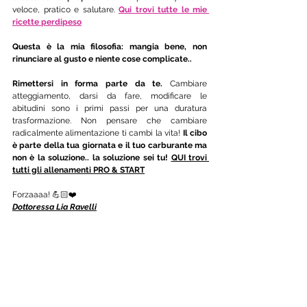
veloce, pratico e salutare. 
Qui trovi tutte le mie 
ricette perdipeso
Questa è la mia filosofia: mangia bene, non 
rinunciare al gusto e niente cose complicate..
Rimettersi in forma parte da te.
 Cambiare 
atteggiamento, darsi da fare, modificare le 
abitudini sono i primi passi per una duratura 
trasformazione. Non pensare che cambiare 
radicalmente alimentazione ti cambi la vita! 
Il cibo 
è parte della tua giornata e il tuo carburante ma 
non è la soluzione.. la soluzione sei tu! 
QUI trovi 
tutti gli allenamenti PRO & START
Forzaaaa! 💪🏻❤️ 
Dottoressa Lia Ravelli