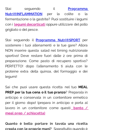
Stai seguendo il 
Programma 
Nutri®INFLAMMATION
per la colite o la 
fermentazione o la gastrite? Puoi sostituire i legumi 
con i 
legumi decorticati
oppure utilizzare del pollo 
grigliato o del pesce. 
Stai seguendo il 
Programma Nutri®
SPORT
per 
sostenere i tuoi allenamenti e le tue gare? Allora 
NON inserire questa salad nel timing nutrizionale 
sportivo! Deve restare fuori dalle 2 ore prima di 
preparazione. Come pasto di recupero sportivo? 
PERFETTO! dopo l'allenamento ti aiuta con le 
proteine extra della quinoa, del formaggio e dei 
legumi! 
Sai che puoi usare questa ricetta nel tuo 
MEAL 
PREP per la tua cena o il tuo pranzo
? Preparala in 
anticipo e conservala in un contenitore ermetico 
per il giorno dopo! (prepara in anticipo e porta al 
lavoro in un contenitore come questi
:
 bento / 
meal prep / schiscetta
)
Quanto è bello portare in tavola una ricetta 
creata con le proprie mani? 
 Soprattutto quando è 