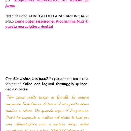
mio
Programma Nutri®DETOX per tornare in 
forma
.
Nella sezione 
CONSIGLI DELLA NUTRIZIONISTA
 vi 
svelo 
come poter inserire nel Programma Nutri® 
questa meravigliosa ricetta!
Che dite vi stuzzica l’idea? 
Prepariamo insieme una 
fantastica 
Salad con legumi, formaggio, quinoa, 
riso e crostini
"Non passo molto tempo ai fornelli, ho sempre 
preparato l'insalatona di tonno il mio piatto estivo 
pratico e veloce. Da quando seguo il Programma 
Nutri ho imparato a mettere nel piatto le basi per 
una alimentazione sana e gustosa, senza ricette 
complicate. Buono e veloce. GRAZIE" Andrea C.