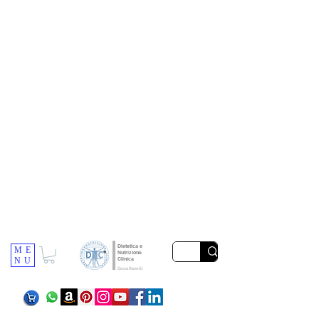
Dietetica e
ME
Nutrizione
NU
Clinica
Dr.ssa Ravelli