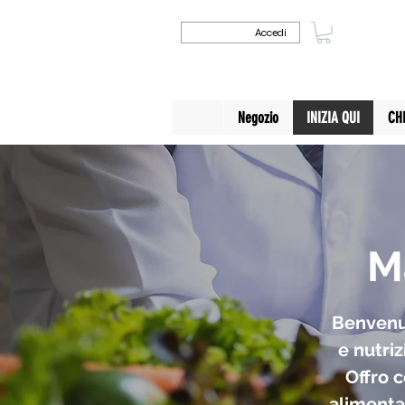
Accedi
Negozio
INIZIA QUI
CH
M
Benvenut
e nutriz
Offro 
alimentar