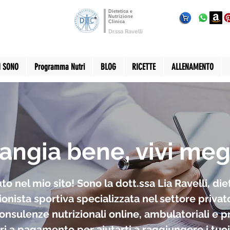
Dietetica e
Nutrizione
Clinica
Dr.ssa Ravelli
I SONO
Programma Nutri
BLOG
RICETTE
ALLENAMENTO
angia bene, vivi meg
o nel mio sito! Sono la dott.ssa Lia Ravelli, diet
ionista sportiva specializzata nel settore privato
consulenze nutrizionali online, ambulatoriali e
i a pagamento per aiutarti a raggiungere i tuoi 