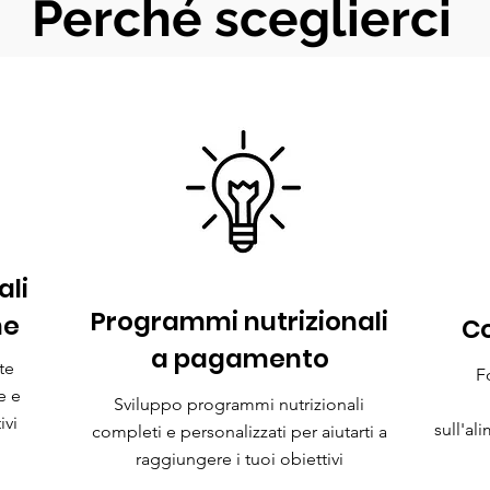
Perché sceglierci
ali
Programmi nutrizionali
ne
Co
a pagamento
te
F
e e
Sviluppo programmi nutrizionali
ivi
sull'al
completi e personalizzati per aiutarti a
raggiungere i tuoi obiettivi