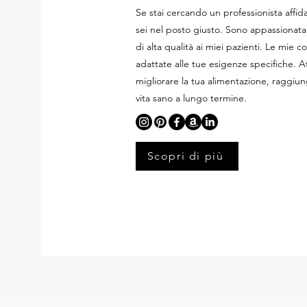
Se stai cercando un professionista affi
sei nel posto giusto. Sono appassionata
di alta qualità ai miei pazienti. Le mie 
adattate alle tue esigenze specifiche. At
migliorare la tua alimentazione, raggiu
vita sano a lungo termine.
Scopri di più