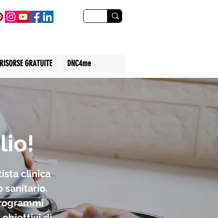
RISORSE GRATUITE
DNC4me
lio!
ista clinica
 sanitario.
 programmi
obiettivi di