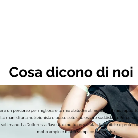
dicono di no
re un percorso per migliorare le mie abitudini alimentari e il mio rapporto 
le mani di una nutrizionista e posso solo che essere soddisfatta. Percorso i
me settimane. La Dottoressa Ravelli, è molto preparata, disponibile e profess
molto ampio e molto semplice da seguire.