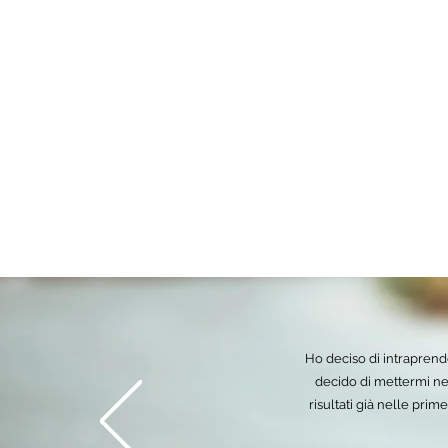
Cosa 
Ho deciso di intraprende
decido di mettermi nel
risultati già nelle pri