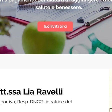
salute e benessere.
Iscriviti ora
tt.ssa Lia Ravelli
 sportiva, Resp. DNC®, ideatrice del