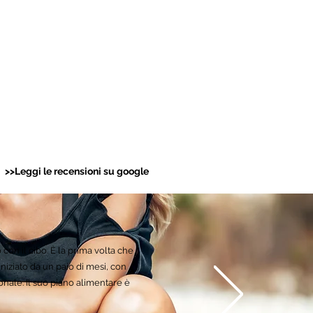
i
>>L
eggi le recensioni su google
con il cibo. È la prima volta che
niziato da un paio di mesi, con
ionale. Il suo piano alimentare è