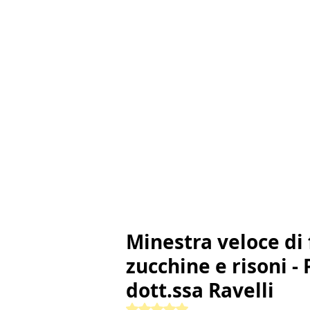
Minestra veloce di f
zucchine e risoni 
dott.ssa Ravelli
Valutazione NaN stelle su 5.