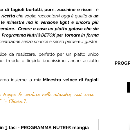
 di fagioli borlotti, porri, zucchine e risoni 
 è 
a
 ricetta
 che voglio raccontarvi oggi è quella di 
un 
: le minestre ma in versione light e ancora più 
erdure... Creare a casa un piatto goloso che sia 
 
Programma Nutri®DETOX per tornare in forma
imentazione senza rinunce e senza perdere il gusto!
ice da realizzare, perfetto per un piatto unico 
 freddo o tiepido buonissimo anche asciutto 
PROGR
iamo insieme la mia 
Minestra veloce di fagioli 
troppo le verdure nelle minestre, così sono 
" "- Chiara F.
n 3 fasi - PROGRAMMA NUTRI® mangia 