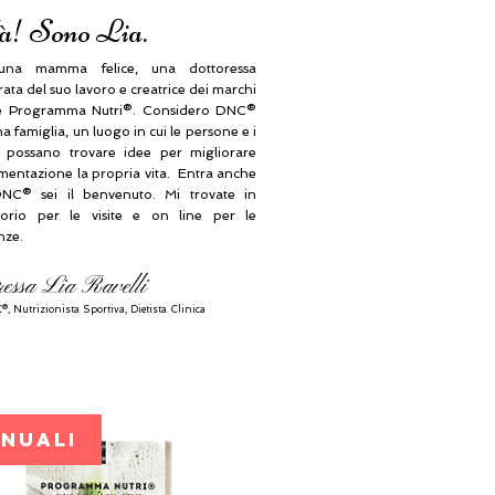
à! Sono Lia.
na mamma felice, una dottoressa
ta del suo lavoro e creatrice dei marchi
 Programma Nutri®. Considero DNC®
 famiglia, un luogo in cui le persone e i
i possano trovare idee per migliorare
imentazione la propria vita. Entra anche
NC® sei il benvenuto. Mi trovate in
orio per le visite e on line per le
nze.
ressa Lia Ravelli
®, N
utrizionista Sportiva, Dietista Clinica
ANUALI