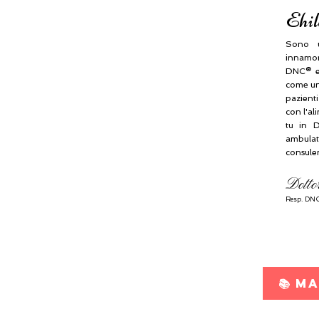
Ehil
Sono u
innamora
DNC® e
come una
pazient
con l'al
tu in D
ambulat
consule
Dotto
Resp.
DNC
📚 M