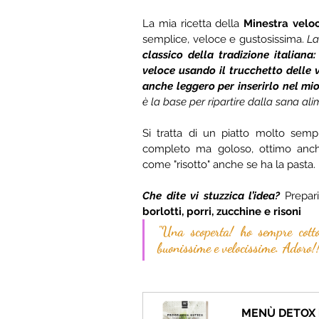
La mia ricetta della 
Minestra veloce
semplice, veloce e gustosissima. 
L
classico della tradizione italiana
veloce usando il trucchetto delle v
anche leggero per inserirlo nel mio
è la base per ripartire dalla sana al
Si tratta di un piatto molto sempl
completo ma goloso, ottimo anche
come "risotto" anche se ha la pasta.
Che dite vi stuzzica l’idea? 
Prepar
borlotti, porri, zucchine e risoni
"Una scoperta! ho sempre cotto 
buonissime e velocissime. Adoro!!
MENÙ DETOX i