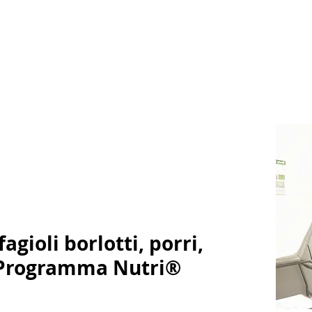
agioli borlotti, porri,
- Programma Nutri®