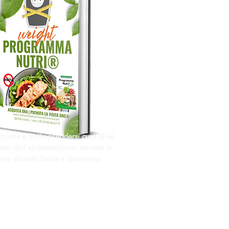
 come è facile prendersi cura di sé
do dall'alimentazione, tornare in
rma diventa facile e divertente