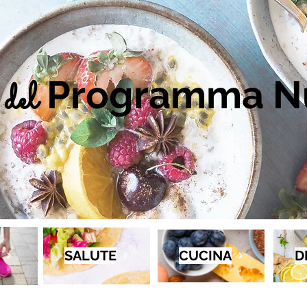
Programma Nu
del
SALUTE
CUCINA
D