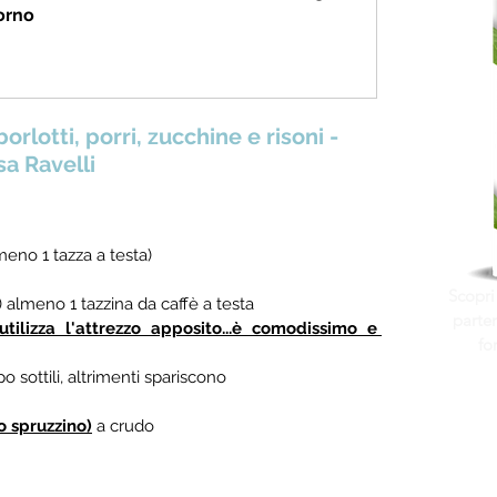
orno
orlotti, porri, zucchine e risoni - 
a Ravelli
eno 1 tazza a testa)
Scopri
) almeno 1 tazzina da caffè a testa
parten
utilizza l'attrezzo apposito...è comodissimo e 
fo
po sottili, altrimenti spariscono
o spruzzino)
 a crudo