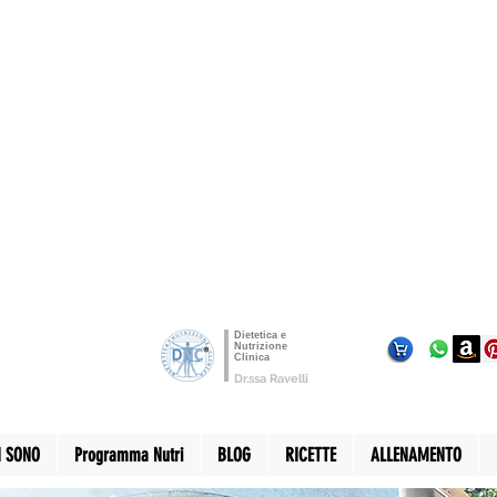
Dietetica e
Nutrizione
Clinica
Dr.ssa Ravelli
I SONO
Programma Nutri
BLOG
RICETTE
ALLENAMENTO