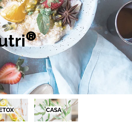
tri
®
ETOX
CASA