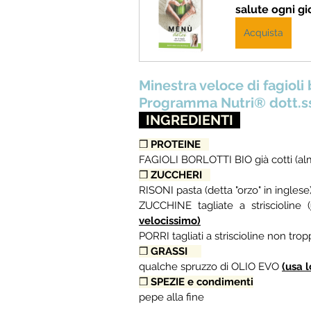
salute ogni gi
Acquista
Minestra veloce di fagioli b
Programma Nutri® dott.ss
  INGREDIENTI  
❒ 
PROTEINE   
FAGIOLI BORLOTTI BIO già cotti (alm
❒ 
ZUCCHERI   
RISONI pasta (detta "orzo" in inglese
ZUCCHINE tagliate a striscioline (
velocissimo)
PORRI tagliati a striscioline non trop
❒ 
GRASSI     
qualche spruzzo di OLIO EVO
(usa l
❒ 
SPEZIE e condimenti
pepe alla fine