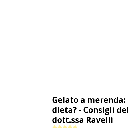
Gelato a merenda: 
dieta? - Consigli 
dott.ssa Ravelli
Valutazione NaN stelle su 5.