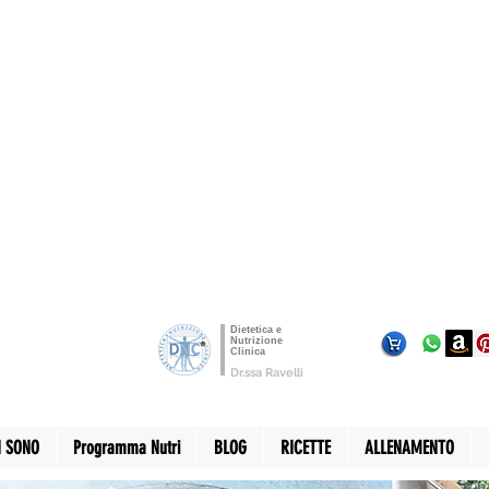
Dietetica e
Nutrizione
Clinica
Dr.ssa Ravelli
I SONO
Programma Nutri
BLOG
RICETTE
ALLENAMENTO