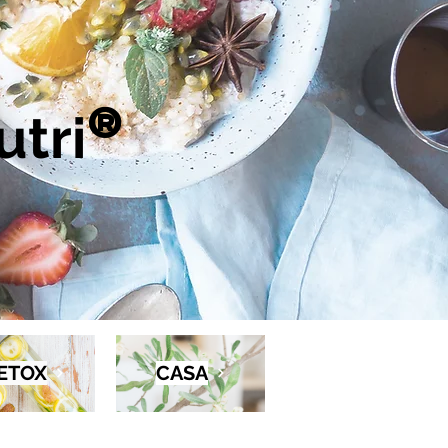
tri
®
ETOX
CASA