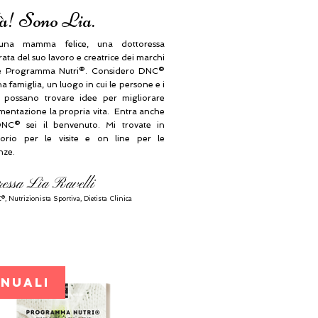
à! Sono Lia.
na mamma felice, una dottoressa
ta del suo lavoro e creatrice dei marchi
 Programma Nutri®. Considero DNC®
 famiglia, un luogo in cui le persone e i
i possano trovare idee per migliorare
imentazione la propria vita. Entra anche
NC® sei il benvenuto. Mi trovate in
orio per le visite e on line per le
nze.
ressa Lia Ravelli
®, N
utrizionista Sportiva, Dietista Clinica
ANUALI