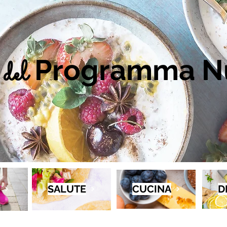
Programma Nu
del
SALUTE
CUCINA
D