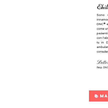
Ehil
Sono u
innamora
DNC® e
come una
pazient
con l'al
tu in D
ambulat
consule
Dotto
Resp.
DNC
📚 M