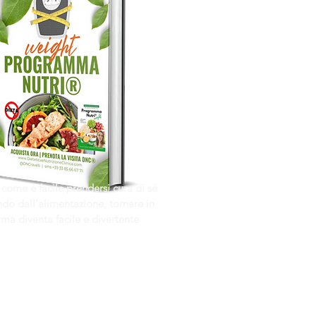
 come è facile prendersi cura di sé
do dall'alimentazione, tornare in
rma diventa facile e divertente