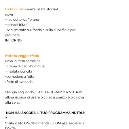
torta di riso
 (senza pasta sfoglia) 
uova
+riso cotto +zafferano
+spinaci tritati
+pan grattato sul fondo e sulla superficie per 
gratinare
IN FORNO
frittata veggie (foto) 
uova in fritta semplice
+crema di ceci (hummus) 
+insalata condita
+pomodoro a fetta
+fette di avocado
Stai già seguendo il TUO PROGRAMMA NUTRI® 
allora ricorda di usare più riso a pranzo e più uova 
alla sera...
NON HAI ANCORA IL TUO PROGRAMMA NUTRI® 
? 
Visita il sito DNC® o manda un DM alla segreteria 
DNC® 