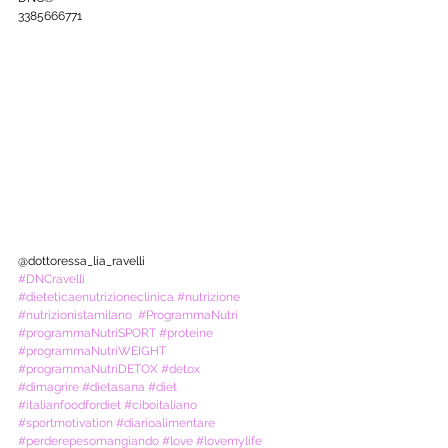
3385666771 
@dottoressa_lia_ravelli 
#DNCravelli
#dieteticaenutrizioneclinica
#nutrizione
#nutrizionistamilano
#ProgrammaNutri
#programmaNutriSPORT
#proteine
#programmaNutriWEIGHT
#programmaNutriDETOX
#detox
#dimagrire
#dietasana
#diet
#italianfoodfordiet
#ciboitaliano
#sportmotivation
#diarioalimentare
#perderepesomangiando
#love
#lovemylife