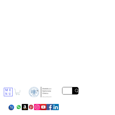
Dietetica e
ME
Nutrizione
NU
Clinica
Dr.ssa Ravelli