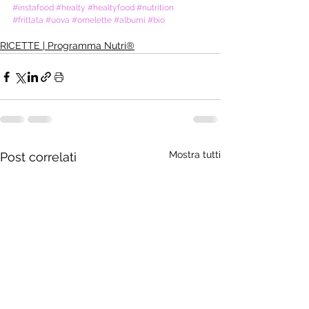
#instafood
#healty
#healtyfood
#nutrition
#frittata
#uova
#omelette
#albumi
#bio
RICETTE | Programma Nutri®
Mostra tutti
Post correlati