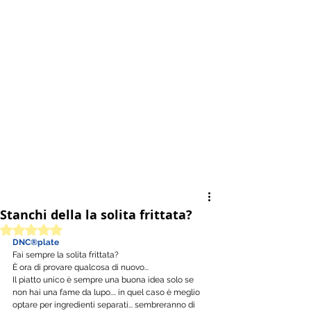
Stanchi della la solita frittata?
Valutazione NaN stelle su 5.
DNC®plate
Fai sempre la solita frittata? 
È ora di provare qualcosa di nuovo... 
Il piatto unico è sempre una buona idea solo se 
non hai una fame da lupo.... in quel caso è meglio 
optare per ingredienti separati... sembreranno di 