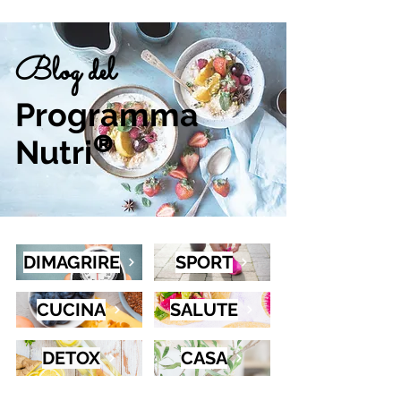
Blog del
Programma
Nutri
®
DIMAGRIRE
SPORT
CUCINA
SALUTE
DETOX
CASA