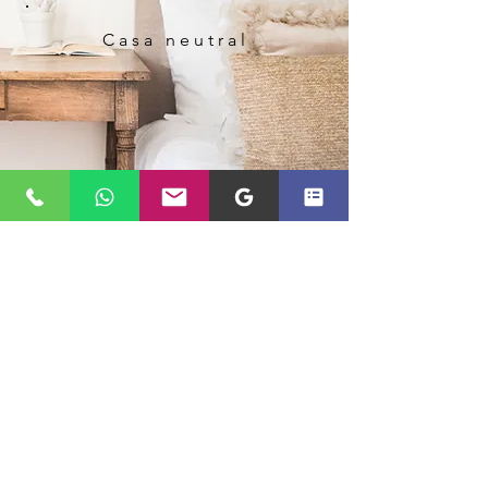
Casa neutral
Scopri di più
Dopo l'estate e prima del Natale la casa
passa un momento di transizione. Colori
basici e senza tempo ti aiutano a fare
ordine prima delle feste.