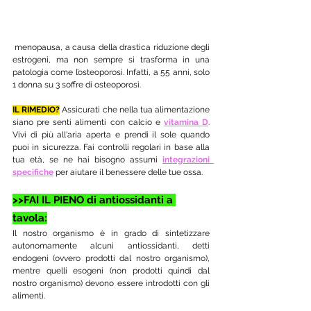
 menopausa, a causa della drastica riduzione degli 
estrogeni, ma non sempre si trasforma in una 
patologia come l’osteoporosi. Infatti, a 55 anni, solo 
1 donna su 3 soffre di osteoporosi.
IL RIMEDIO?
 Assicurati che nella tua alimentazione 
siano pre senti alimenti con calcio e 
vitamina D
. 
Vivi di più all'aria aperta e prendi il sole quando 
puoi in sicurezza. Fai controlli regolari in base alla 
tua età, se ne hai bisogno assumi 
integrazioni  
specifiche
 per aiutare il benessere delle tue ossa.
>>FAI IL PIENO di antiossidanti a 
tavola:
Il nostro organismo è in grado di sintetizzare 
autonomamente alcuni antiossidanti, detti 
endogeni (ovvero prodotti dal nostro organismo), 
mentre quelli esogeni (non prodotti quindi dal 
nostro organismo) devono essere introdotti con gli 
alimenti.