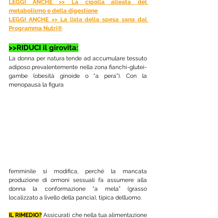
LEGGI ANCHE 
>> La cipolla alleata del 
metabolismo e della digestione
LEGGI ANCHE 
>> La lista della spesa sana dal 
Programma Nutri®
>>RIDUCI il girovita:
La donna per natura tende ad accumulare tessuto 
adiposo prevalentemente nella zona fianchi-glutei-
gambe (obesità ginoide o “a pera”). Con la 
menopausa la figura 
femminile si modifica, perché la mancata 
produzione di ormoni sessuali fa assumere alla 
donna la conformazione “a mela” (grasso 
localizzato a livello della pancia), tipica dell’uomo.
IL RIMEDIO?
 Assicurati che nella tua alimentazione 