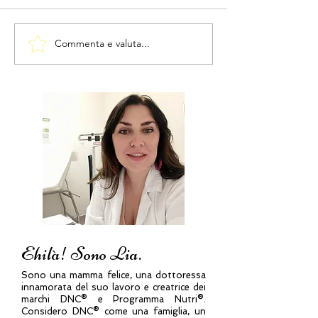
Commenta e valuta...
ECCO LA LISTA DELLA
Scopri la piant
SPESA per perdere peso
africana che d
- consigli del
fegato e aiuta 
Programma Nutri®
metabolismo - 
del Programm
dott.ssa Ravell
Ehilà! Sono Lia.
Sono una mamma felice, una dottoressa
innamorata del suo lavoro e creatrice dei
marchi DNC® e Programma Nutri®.
Considero DNC® come una famiglia, un