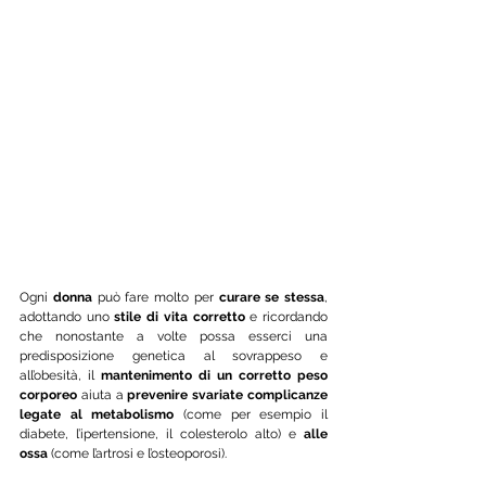
Ogni 
donna
 può fare molto per 
curare se stessa
, 
adottando uno 
stile di vita corretto
 e ricordando 
che nonostante a volte possa esserci una 
predisposizione genetica al sovrappeso e 
all’obesità, il 
mantenimento di un corretto peso 
corporeo
 aiuta a 
prevenire svariate complicanze 
legate al metabolismo
 (come per esempio il 
diabete, l’ipertensione, il colesterolo alto) e 
alle 
ossa
 (come l’artrosi e l’osteoporosi).