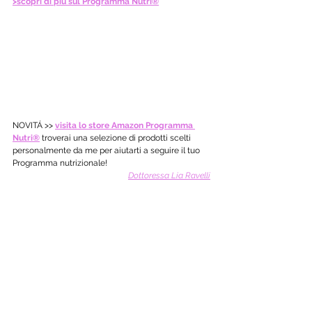
>scopri di più sul Programma Nutri®
NOVITÁ >> 
visita lo store Amazon Programma 
Nutri®
 troverai una selezione di prodotti scelti 
personalmente da me per aiutarti a seguire il tuo 
Programma nutrizionale! 
Dottoressa Lia Ravelli