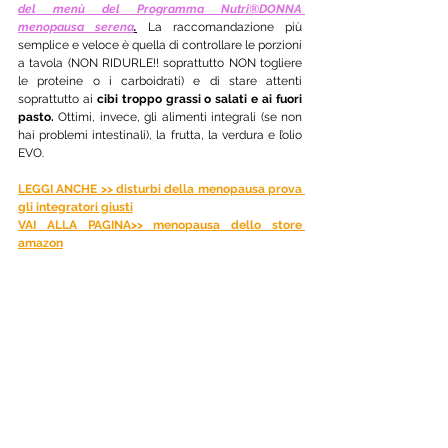
del menù del Programma Nutri®DONNA 
menopausa serena
.
La raccomandazione più 
semplice e veloce è quella di controllare le porzioni 
a tavola (NON RIDURLE!! soprattutto NON togliere 
le proteine o i carboidrati) e di stare attenti 
soprattutto ai 
cibi troppo grassi o salati e ai fuori 
pasto.
 Ottimi, invece, gli alimenti integrali (se non 
hai problemi intestinali), la frutta, la verdura e l’olio 
EVO. 
LEGGI ANCHE >> disturbi della menopausa prova 
gli integratori giusti
VAI ALLA PAGINA>> menopausa dello store 
amazon