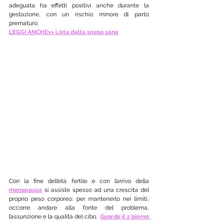
adeguata ha effetti positivi anche durante la 
gestazione, con un rischio minore di parto 
prematuro.
LEGGI ANCHE>> Lista della spesa sana
Con la fine dell’età fertile e con l’arrivo della 
menopausa
 si assiste spesso ad una crescita del 
proprio peso corporeo: per mantenerlo nei limiti, 
occorre andare alla fonte del problema, 
l’assunzione e la qualità del cibo.  
Guarda il 1°giorno 