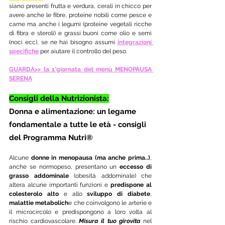
siano presenti frutta e verdura, cerali in chicco per 
avere anche le fibre, proteine nobili come pesce e 
carne ma anche i legumi (proteine vegetali ricche 
di fibra e steroli) e grassi buoni come olio e semi 
(noci ecc), se ne hai bisogno assumi 
integrazioni 
specifiche
 per aiutare il controllo del peso. 
GUARDA>> la 1°giornata del menù MENOPAUSA 
SERENA
Consigli della Nutrizionista:
Donna e alimentazione: un legame 
fondamentale a tutte le età - consigli 
del Programma Nutri®
Alcune 
donne in menopausa (ma anche prima..)
, 
anche se normopeso, presentano un 
eccesso di 
grasso addominale 
(obesità addominale) che 
altera alcune importanti funzioni e 
predispone al 
colesterolo alto
 e allo 
sviluppo di diabete
, 
malattie metabolich
e che coinvolgono le arterie e 
il microcircolo e predispongono a loro volta al 
rischio cardiovascolare. 
Misura il tuo girovita
 nel 