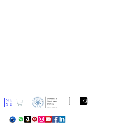
Dietetica e
ME
Nutrizione
NU
Clinica
Dr.ssa Ravelli