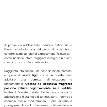
A partire dall’adolescenza, periodo critico sia a 
livello psicologico sia dal punto di vista fisico, 
caratterizzato da grandi cambiamenti fisiologici: il 
corpo richiede infatti maggiore energia e nutrienti 
specifici, tra cui il ferro e il calcio.
Raggiunta l’età adulta, una delle situazioni possibili 
è quella di 
avere figli
: anche in questo caso 
adottare una corretta alimentazione è 
fondamentale. 
Obesità ed eccessiva magrezza 
possono influire negativamente sulla fertilità
. 
Inoltre il Ministero della Salute raccomanda di 
adottare una dieta ricca di antiossidanti – come ad 
esempio quella mediterranea – che aiutano a 
proteggere gli ovuli. Mantenere un’alimentazione 