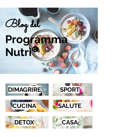
Blog del
Programma
Nutri
®
DIMAGRIRE
SPORT
CUCINA
SALUTE
DETOX
CASA