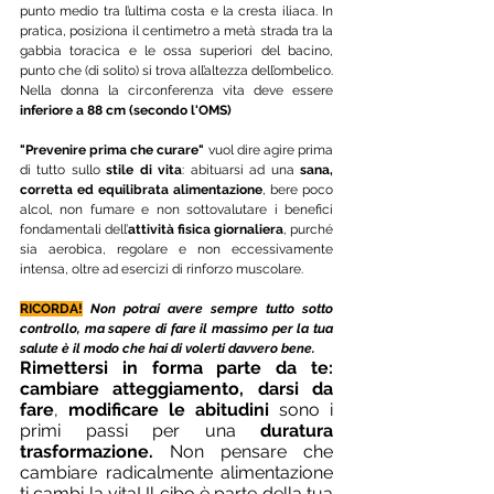
punto medio tra l’ultima costa e la cresta iliaca. In 
pratica, posiziona il centimetro a metà strada tra la 
gabbia toracica e le ossa superiori del bacino, 
punto che (di solito) si trova all’altezza dell’ombelico. 
Nella donna la circonferenza vita deve essere 
inferiore a 88 cm (secondo l'OMS)
"Prevenire prima che curare"
 vuol dire agire prima 
di tutto sullo 
stile di vita
: abituarsi ad una 
sana, 
corretta ed equilibrata alimentazione
, bere poco 
alcol, non fumare e non sottovalutare i benefici 
fondamentali dell’
attività fisica giornaliera
, purché 
sia aerobica, regolare e non eccessivamente 
intensa, oltre ad esercizi di rinforzo muscolare. 
RICORDA!
Non potrai avere sempre tutto sotto 
controllo, ma sapere di fare il massimo per la tua 
salute è il modo che hai di volerti davvero bene. 
Rimettersi in forma parte da te: 
cambiare atteggiamento, darsi da 
fare
, 
modificare le abitudini 
sono i 
primi passi per una 
duratura 
trasformazione.
 Non pensare che 
cambiare radicalmente alimentazione 
ti cambi la vita! Il cibo è parte della tua 