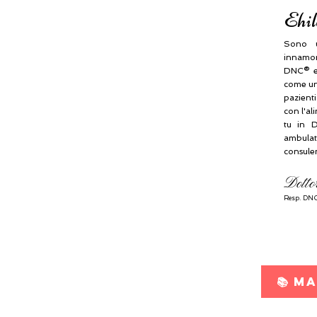
Ehil
Sono u
innamora
DNC® e
come una
pazient
con l'al
tu in D
ambulat
consule
Dotto
Resp.
DNC
📚 M