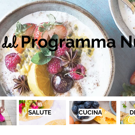
Programma Nu
del
SALUTE
CUCINA
D