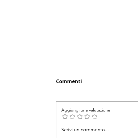
Commenti
Aggiungi una valutazione
Scrivi un commento...
⚠️ Quello che devi sapere