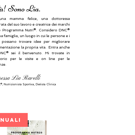
à! Sono Lia.
na mamma felice, una dottoressa
ta del suo lavoro e creatrice dei marchi
 Programma Nutri®. Considero DNC®
 famiglia, un luogo in cui le persone e i
i possano trovare idee per migliorare
imentazione la propria vita. Entra anche
NC® sei il benvenuto. Mi trovate in
orio per le visite e on line per le
nze.
ressa Lia Ravelli
®, N
utrizionista Sportiva, Dietista Clinica
ANUALI