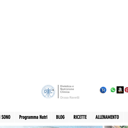
Dietetica e
Nutrizione
Clinica
Dr.ssa Ravelli
I SONO
Programma Nutri
BLOG
RICETTE
ALLENAMENTO