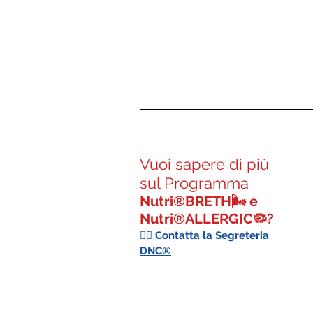
Vuoi sapere di più 
sul Programma 
Nutri®BRETH🌬 e 
Nutri®ALLERGIC🦠? 
👉🏻 
Contatta la Segreteria
DNC®