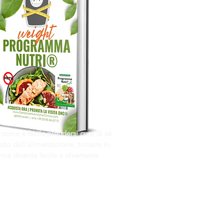
 come è facile prendersi cura di sé
do dall'alimentazione, tornare in
rma diventa facile e divertente