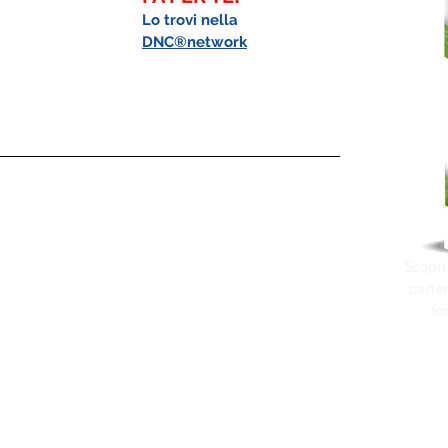
Lo trovi nella 
DNC®network
Scopri
parten
fo