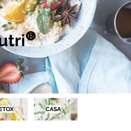
tri
®
ETOX
CASA