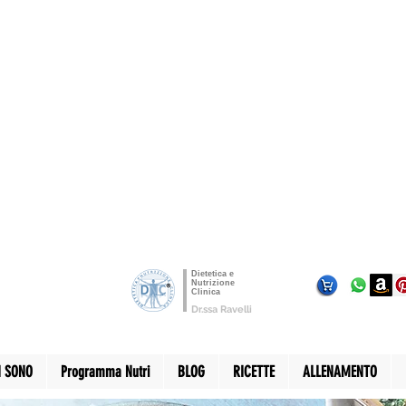
Dietetica e
Nutrizione
Clinica
Dr.ssa Ravelli
I SONO
Programma Nutri
BLOG
RICETTE
ALLENAMENTO