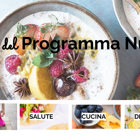
Programma Nu
del
SALUTE
CUCINA
D