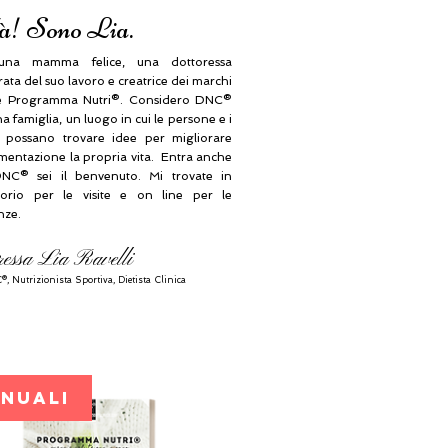
à! Sono Lia.
na mamma felice, una dottoressa
ta del suo lavoro e creatrice dei marchi
 Programma Nutri®. Considero DNC®
 famiglia, un luogo in cui le persone e i
i possano trovare idee per migliorare
imentazione la propria vita. Entra anche
NC® sei il benvenuto. Mi trovate in
orio per le visite e on line per le
nze.
ressa Lia Ravelli
®, N
utrizionista Sportiva, Dietista Clinica
ANUALI