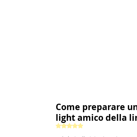
Come preparare un 
light amico della l
Valutazione NaN stelle su 5.