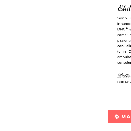
Ehil
Sono u
innamora
DNC® e
come una
pazient
con l'al
tu in D
ambulat
consule
Dotto
Resp.
DNC
📚 M