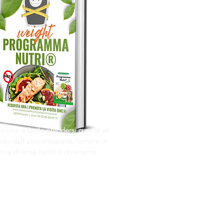
 come è facile prendersi cura di sé
do dall'alimentazione, tornare in
rma diventa facile e divertente