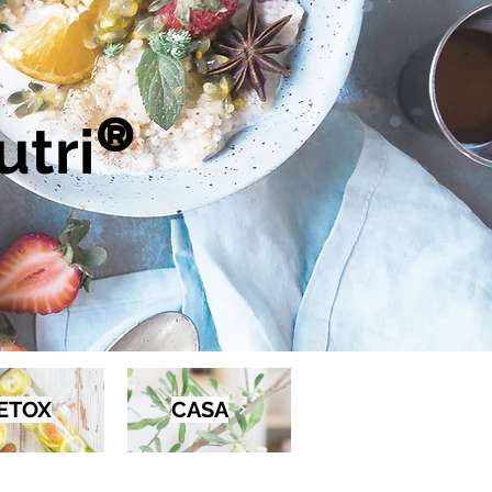
tri
®
ETOX
CASA