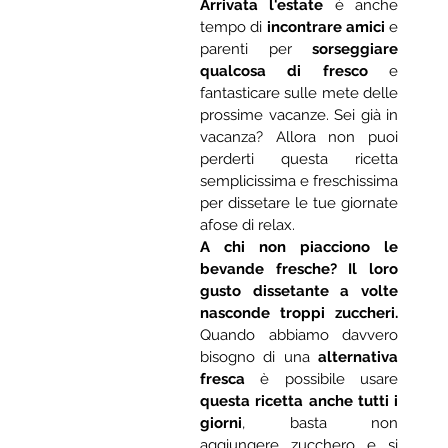
Arrivata l'estate
 è anche 
tempo di 
incontrare amici
 e 
parenti per 
sorseggiare 
qualcosa di fresco
 e 
fantasticare sulle mete delle 
prossime vacanze. Sei già in 
vacanza? Allora non puoi 
perderti questa ricetta 
semplicissima e freschissima 
per dissetare le tue giornate 
afose di relax.
A chi non piacciono le 
bevande fresche? Il loro 
gusto dissetante a volte 
nasconde troppi zuccheri. 
Quando abbiamo davvero 
bisogno di una 
alternativa 
fresca
 è possibile usare 
questa ricetta anche tutti i 
giorni
, basta non 
aggiungere zucchero e si 